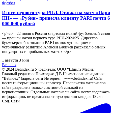
Футбол
Итоги первого тура РПЛ. Ставка на матч «Пари
НН» — «Рубин» принесла клиенту PARI почти 6
000 000 рублей
<p>20—22 июля в России стартовал новый футбольный сезон
— прошли матчи первого тура РПЛ-2024/25. Директор
букмекерской компании PARI по коммуникациям и
устойчивому развитию Алексей Бабичев рассказал о самых
популярных и прибыльных матчах.</p>
1 августа
3 мин
Bet
index
© 2024 Betindex.ru
Учредитель:
ООО “Шпиль Медиа”
Главный редактор:
Приходько Д.В
Наименование издания:
“Betindex” (адрес в сети Интернет - www.betindex.ru) Сайт
носит информационный характер. Перепечатка материалов
сайта разрешена только с активной ссылкой на
первоисточник. Отдельные материалы сайта могут содержать
информацию, не предназначенную для лиц младше 18 лет
Соц. Сети