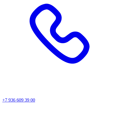
+7 936 609 39 00