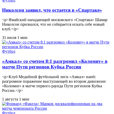
Футбол
Николсон заявил, что остается в «Спартаке»
<p>Ямайский нападающий московского «Спартака» Шамар
Николсон признался, что не собирается искать себе новый
клуб.</p>
31 июля
1 мин
Футбол
«Амкал» со счетом 8:1 разгромил «Коломну» в
матче Пути регионов Кубка России
<p>Клуб Медийной футбольной лиги «Амкал» нанёс
разгромное поражение выступающей во втором дивизионе
«Коломне» в матче первого раунда Пути регионов Кубка
России.</p>
1 августа
1 мин
Футбол