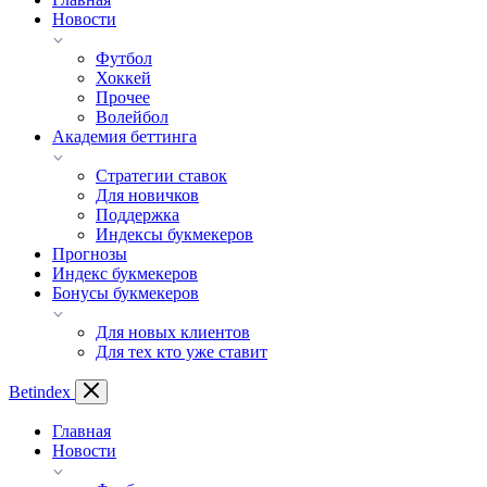
Новости
Футбол
Хоккей
Прочее
Волейбол
Академия беттинга
Стратегии ставок
Для новичков
Поддержка
Индексы букмекеров
Прогнозы
Индекс букмекеров
Бонусы букмекеров
Для новых клиентов
Для тех кто уже ставит
Bet
index
Главная
Новости