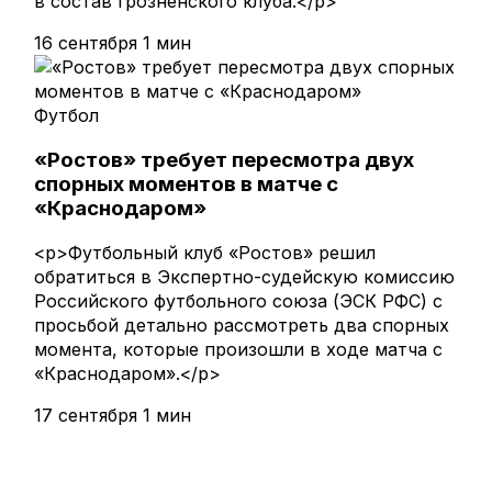
в состав грозненского клуба.</p>
16 сентября
1 мин
Футбол
«Ростов» требует пересмотра двух
спорных моментов в матче с
«Краснодаром»
<p>Футбольный клуб «Ростов» решил
обратиться в Экспертно-судейскую комиссию
Российского футбольного союза (ЭСК РФС) с
просьбой детально рассмотреть два спорных
момента, которые произошли в ходе матча с
«Краснодаром».</p>
17 сентября
1 мин