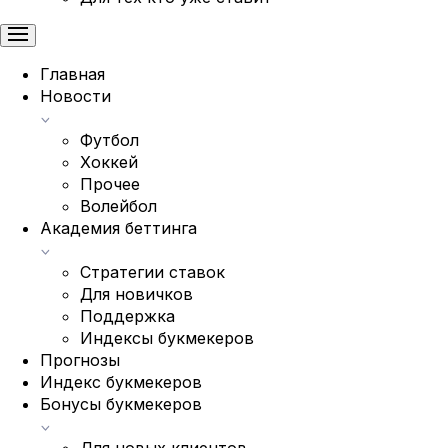
Главная
Новости
Футбол
Хоккей
Прочее
Волейбол
Академия беттинга
Стратегии ставок
Для новичков
Поддержка
Индексы букмекеров
Прогнозы
Индекс букмекеров
Бонусы букмекеров