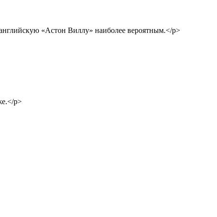
в английскую «Астон Виллу» наиболее вероятным.</p>
же.</p>