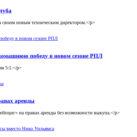
луба
а своим новым техническим директором.</p>
домашнюю победу в новом сезоне РПЛ
м 5:1.</p>
равах аренды
йпциг» на правах аренды без возможности выкупа.</p>