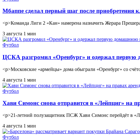
Мбаппе сделал первый шаг после приобретения к
<p>Команда Лиги 2 «Кан» намерена назначить Жерара Прешер
3 августа
1 мин
Футбол
ЦСКА разгромил «Оренбург» и одержал первую 
<p>Московские «армейцы» дома обыграли «Оренбург» со счёто
4 августа
1 мин
Футбол
Хави Симонс снова отправится в «Лейпциг» на п
<p>21-летний полузащитник ПСЖ Хави Симонс перейдёт в «Ле
4 августа
1 мин
Футбол