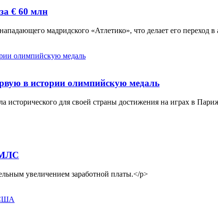
за € 60 млн
 нападающего мадридского «Атлетико», что делает его переход 
рвую в истории олимпийскую медаль
ла исторического для своей страны достижения на играх в Пари
 МЛС
ельным увеличением заработной платы.</p>