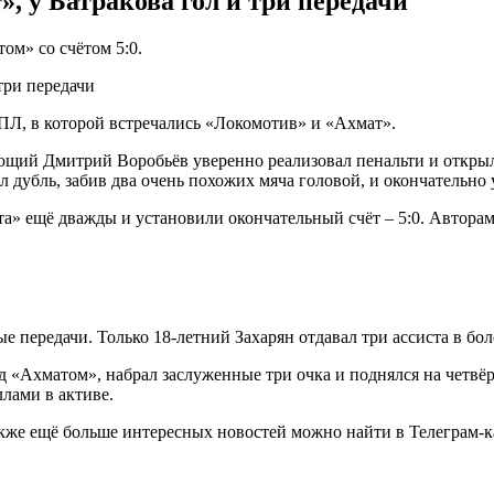
, у Батракова гол и три передачи
м» со счётом 5:0.
РПЛ, в которой встречались «Локомотив» и «Ахмат».
ющий Дмитрий Воробьёв уверенно реализовал пенальти и открыл с
убль, забив два очень похожих мяча головой, и окончательно у
» ещё дважды и установили окончательный счёт – 5:0. Авторами
ые передачи. Только 18-летний Захарян отдавал три ассиста в бол
 «Ахматом», набрал заслуженные три очка и поднялся на четвё
лами в активе.
также ещё больше интересных новостей можно найти в Телеграм-