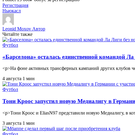
Регистрация
Ньюкасл
Leonid Moxov
Автор
Читайте также
Футбол
«Барселона» осталась единственной командой Ла
<p>На фоне активных трансферных кампаний других клубов че
4 августа
1 мин
Футбол
Тони Кроос запустил новую Медиалигу в Германии
<p>Тони Кроос и EliasN97 представили новую Медиалигу, в к
3 августа
1 мин
Футбол