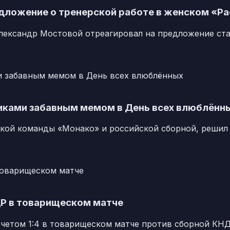
дложение о тренерской работе в женском «Ра
ександр Мостовой отреагировал на предложение ста
иками забавным мемом в День всех влюблённ
кой команды «Монако» и российской сборной, решил
ДР в товарищеском матче
четом 1:4 в товарищеском матче против сборной КНД