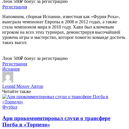
Леон
500₽ бонус за регистрацию
Регистрация
Напомним, сборная Испании, известная как «Фурия Роха»,
выиграла чемпионат Европы в 2008 и 2012 годах, а также
стала чемпионом мира в 2010 году. Хави был ключевым
игроком на всех этих турнирах, демонстрируя высочайший
уровень игры и мастерство, которое помогло команде достичь
таких высот.
Леон
500₽ бонус за регистрацию
Регистрация
Испания
Leonid Moxov
Автор
Читайте также
Футбол
Ари прокомментировал слухи о трансфере
Погба в «Торпедо»