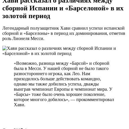
Хави рассказал о различиях между
сборной Испании и «Барселоной» в их
золотой период
Легендарный полузащитник Хави сравнил успехи испанской
сборной и «Барселоны» в период их доминирования, отметив
роль Лионеля Месси.
«Возможно, разница между «Барсой» и сборной
была в Месси. У нашей сборной не было такого
разностороннего игрока, как Лео. Нам
приходилось больше действовать командно,
однако мы также добились успеха, дважды
выиграв чемпионат Европы и чемпионат мира. У
«Барсы» тоже было очень хорошее поколение,
которое многого добилось», — прокомментировал
Хави.