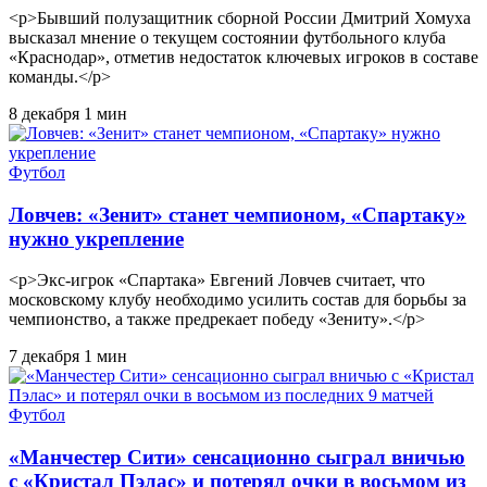
<p>Бывший полузащитник сборной России Дмитрий Хомуха
высказал мнение о текущем состоянии футбольного клуба
«Краснодар», отметив недостаток ключевых игроков в составе
команды.</p>
8 декабря
1 мин
Футбол
Ловчев: «Зенит» станет чемпионом, «Спартаку»
нужно укрепление
<p>Экс-игрок «Спартака» Евгений Ловчев считает, что
московскому клубу необходимо усилить состав для борьбы за
чемпионство, а также предрекает победу «Зениту».</p>
7 декабря
1 мин
Футбол
«Манчестер Сити» сенсационно сыграл вничью
с «Кристал Пэлас» и потерял очки в восьмом из