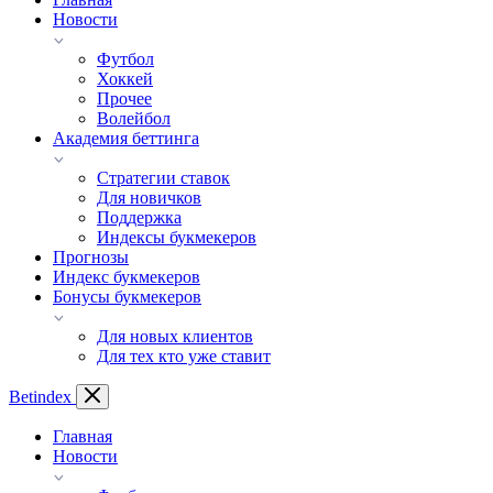
Новости
Футбол
Хоккей
Прочее
Волейбол
Академия беттинга
Стратегии ставок
Для новичков
Поддержка
Индексы букмекеров
Прогнозы
Индекс букмекеров
Бонусы букмекеров
Для новых клиентов
Для тех кто уже ставит
Bet
index
Главная
Новости