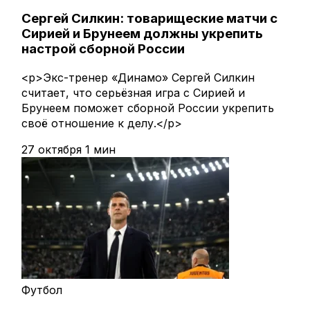
Сергей Силкин: товарищеские матчи с
Сирией и Брунеем должны укрепить
настрой сборной России
<p>Экс-тренер «Динамо» Сергей Силкин
считает, что серьёзная игра с Сирией и
Брунеем поможет сборной России укрепить
своё отношение к делу.</p>
27 октября
1 мин
Футбол