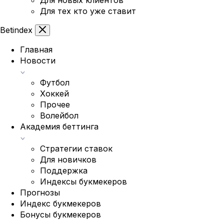
Для новых клиентов
Для тех кто уже ставит
Bet
index
Главная
Новости
Футбол
Хоккей
Прочее
Волейбол
Академия беттинга
Стратегии ставок
Для новичков
Поддержка
Индексы букмекеров
Прогнозы
Индекс букмекеров
Бонусы букмекеров