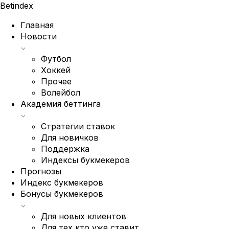
Bet
index
Главная
Новости
Футбол
Хоккей
Прочее
Волейбол
Академия беттинга
Стратегии ставок
Для новичков
Поддержка
Индексы букмекеров
Прогнозы
Индекс букмекеров
Бонусы букмекеров
Для новых клиентов
Для тех кто уже ставит