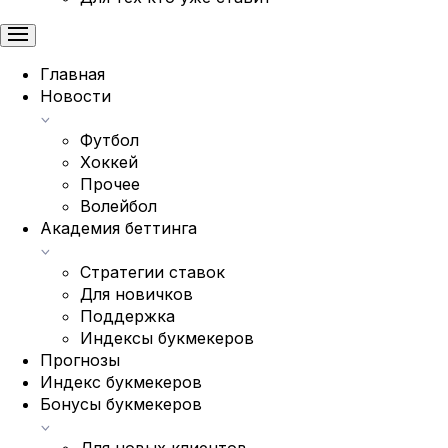
Главная
Новости
Футбол
Хоккей
Прочее
Волейбол
Академия беттинга
Стратегии ставок
Для новичков
Поддержка
Индексы букмекеров
Прогнозы
Индекс букмекеров
Бонусы букмекеров