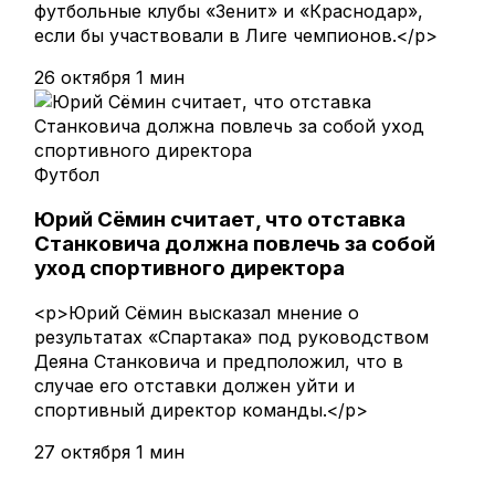
футбольные клубы «Зенит» и «Краснодар»,
если бы участвовали в Лиге чемпионов.</p>
26 октября
1 мин
Футбол
Юрий Сёмин считает, что отставка
Станковича должна повлечь за собой
уход спортивного директора
<p>Юрий Сёмин высказал мнение о
результатах «Спартака» под руководством
Деяна Станковича и предположил, что в
случае его отставки должен уйти и
спортивный директор команды.</p>
27 октября
1 мин