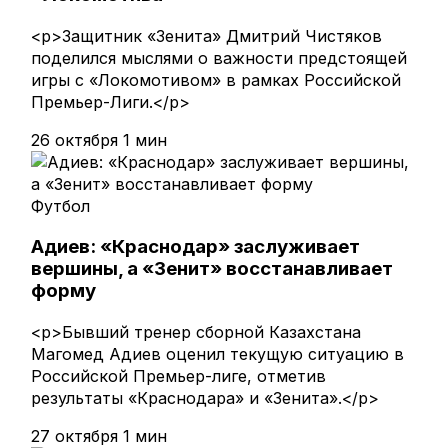
<p>Защитник «Зенита» Дмитрий Чистяков
поделился мыслями о важности предстоящей
игры с «Локомотивом» в рамках Российской
Премьер-Лиги.</p>
26 октября
1 мин
Футбол
Адиев: «Краснодар» заслуживает
вершины, а «Зенит» восстанавливает
форму
<p>Бывший тренер сборной Казахстана
Магомед Адиев оценил текущую ситуацию в
Российской Премьер-лиге, отметив
результаты «Краснодара» и «Зенита».</p>
27 октября
1 мин