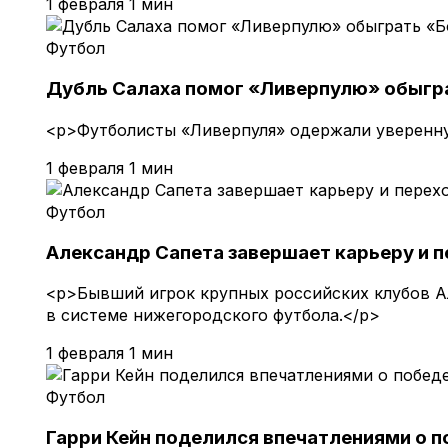
1 февраля
1 мин
Футбол
Дубль Салаха помог «Ливерпулю» обыгра
<p>Футболисты «Ливерпуля» одержали уверенну
1 февраля
1 мин
Футбол
Александр Сапета завершает карьеру и п
<p>Бывший игрок крупных российских клубов Ал
в системе нижегородского футбола.</p>
1 февраля
1 мин
Футбол
Гарри Кейн поделился впечатлениями о 