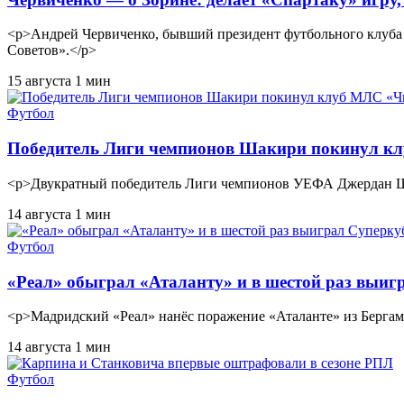
<p>Андрей Червиченко, бывший президент футбольного клуба
Советов».</p>
15 августа
1 мин
Футбол
Победитель Лиги чемпионов Шакири покинул к
<p>Двукратный победитель Лиги чемпионов УЕФА Джердан Шаки
14 августа
1 мин
Футбол
«Реал» обыграл «Аталанту» и в шестой раз выи
<p>Мадридский «Реал» нанёс поражение «Аталанте» из Бергам
14 августа
1 мин
Футбол