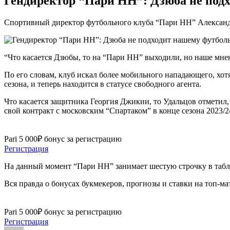
Гендиректор “Пари НН”: Дзюба не под
Спортивный директор футбольного клуба “Пари НН” Александр
“Что касается Дзюбы, то на “Пари НН” выходили, но наше мне
По его словам, клуб искал более мобильного нападающего, хот
сезона, и теперь находится в статусе свободного агента.
Что касается защитника Георгия Джикии, то Удальцов отметил
свой контракт с московским “Спартаком” в конце сезона 2023/
Pari
5 000₽ бонус за регистрацию
Регистрация
На данный момент “Пари НН” занимает шестую строчку в табли
Вся правда о бонусах букмекеров, прогнозы и ставки на топ-м
Pari
5 000₽ бонус за регистрацию
Регистрация