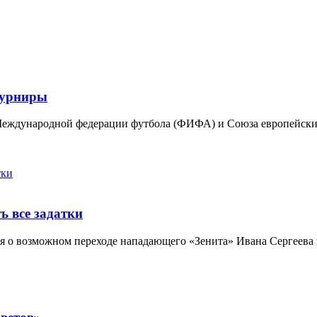
турниры
еждународной федерации футбола (ФИФА) и Союза европейских
ь все задатки
 возможном переходе нападающего «Зенита» Ивана Сергеева в 