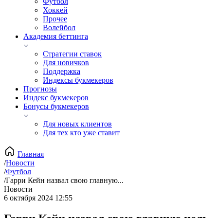
Футбол
Хоккей
Прочее
Волейбол
Академия беттинга
Стратегии ставок
Для новичков
Поддержка
Индексы букмекеров
Прогнозы
Индекс букмекеров
Бонусы букмекеров
Для новых клиентов
Для тех кто уже ставит
Главная
/
Новости
/
Футбол
/
Гарри Кейн назвал свою главную...
Новости
6 октября 2024 12:55