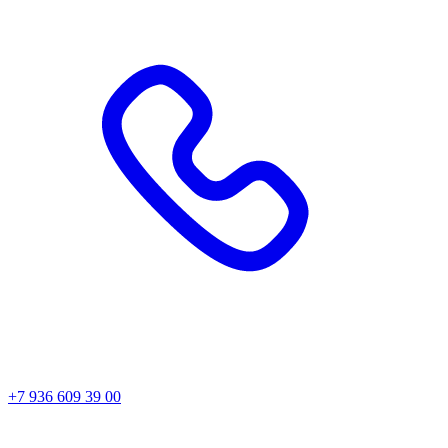
+7 936 609 39 00