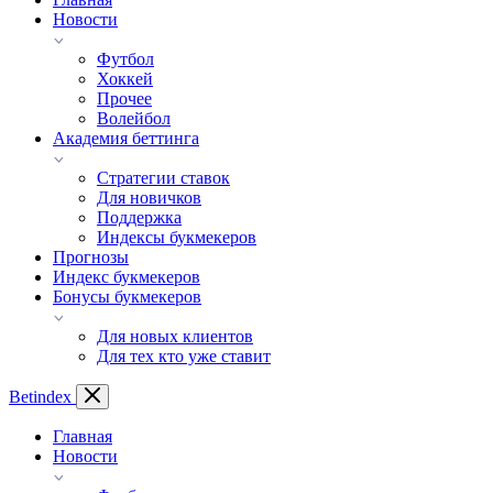
Новости
Футбол
Хоккей
Прочее
Волейбол
Академия беттинга
Стратегии ставок
Для новичков
Поддержка
Индексы букмекеров
Прогнозы
Индекс букмекеров
Бонусы букмекеров
Для новых клиентов
Для тех кто уже ставит
Bet
index
Главная
Новости