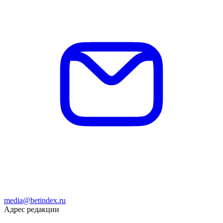
media@betindex.ru
Адрес редакции