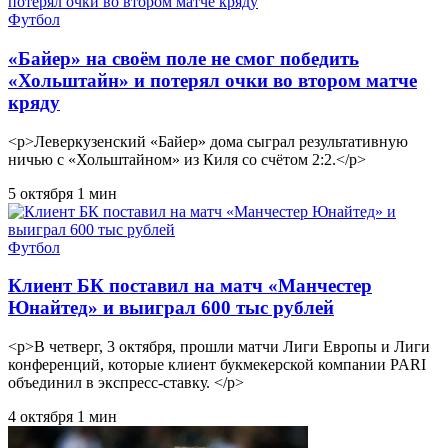
Футбол
«Байер» на своём поле не смог победить
«Хольштайн» и потерял очки во втором матче
кряду
<p>Леверкузенский «Байер» дома сыграл результативную
ничью с «Хольштайном» из Киля со счётом 2:2.</p>
5 октября
1 мин
Футбол
Клиент БК поставил на матч «Манчестер
Юнайтед» и выиграл 600 тыс рублей
<p>В четверг, 3 октября, прошли матчи Лиги Европы и Лиги
конференций, которые клиент букмекерской компании PARI
объединил в экспресс-ставку. </p>
4 октября
1 мин