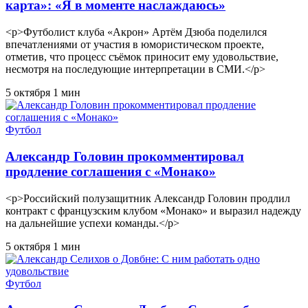
карта»: «Я в моменте наслаждаюсь»
<p>Футболист клуба «Акрон» Артём Дзюба поделился
впечатлениями от участия в юмористическом проекте,
отметив, что процесс съёмок приносит ему удовольствие,
несмотря на последующие интерпретации в СМИ.</p>
5 октября
1 мин
Футбол
Александр Головин прокомментировал
продление соглашения с «Монако»
<p>Российский полузащитник Александр Головин продлил
контракт с французским клубом «Монако» и выразил надежду
на дальнейшие успехи команды.</p>
5 октября
1 мин
Футбол