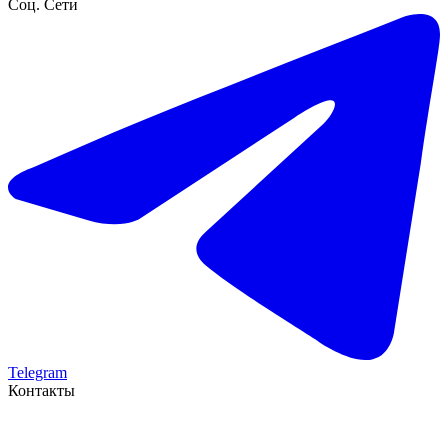
Соц. Сети
Telegram
Контакты