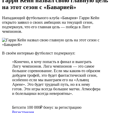
Гарри Кейн назвал свою главную цель
на этот сезон с «Баварией»
Нападающий футбольного клуба «Бавария» Гарри Кейн
открыто заявил о своих амбициях на текущий сезон,
подчеркнув, что его главная цель — победа в Лиге
чемпионов.
В своём интервью футболист подчеркнул:
«Конечно, я хочу попасть в финал и выиграть
Лигу чемпионов. Лига чемпионов — это самое
большое соревнование. Если мы каким-то образом
добудем трофей, это будет фантастический сезон,
особенно если мы выиграем его на «Альянц
Арене». Это будет трудный путь, но я к нему
готов. Эти игры всегда большие матчи. Атмосфера
и болельщики всегда невероятны».
Бетсити
100 000₽ бонус за регистрацию
Регистрация