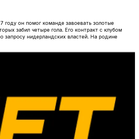
017 году он помог команде завоевать золотые
орых забил четыре гола. Его контракт с клубом
по запросу нидерландских властей. На родине