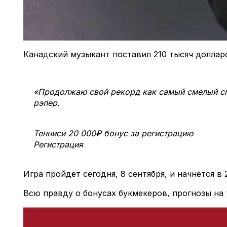
Канадский музыкант поставил 210 тысяч доллар
«Продолжаю свой рекорд как самый смелый спо
рэпер.
Тенниси
20 000₽ бонус за регистрацию
Регистрация
Игра пройдёт сегодня, 8 сентября, и начнётся в 2
Всю правду о бонусах букмекеров, прогнозы на 