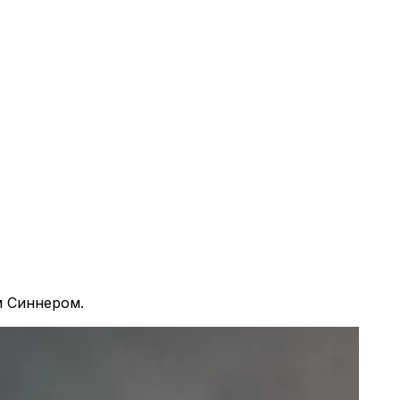
м Синнером.