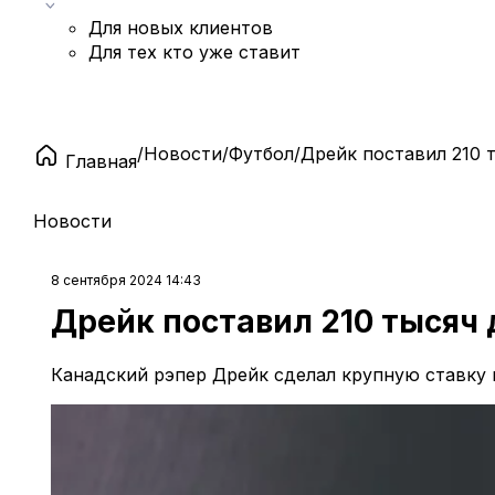
Для новых клиентов
Для тех кто уже ставит
/
Новости
/
Футбол
/
Дрейк поставил 210 т
Главная
Новости
8 сентября 2024 14:43
Дрейк поставил 210 тысяч 
Канадский рэпер Дрейк сделал крупную ставку