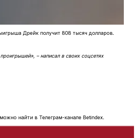
выигрыша Дрейк получит 808 тысяч долларов.
проигрышей», – написал в своих соцсетях
можно найти в Телеграм-канале Betindex.