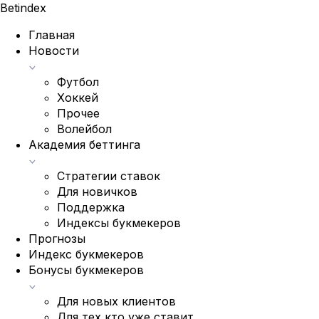
Bet
index
Главная
Новости
Футбол
Хоккей
Прочее
Волейбол
Академия беттинга
Стратегии ставок
Для новичков
Поддержка
Индексы букмекеров
Прогнозы
Индекс букмекеров
Бонусы букмекеров
Для новых клиентов
Для тех кто уже ставит