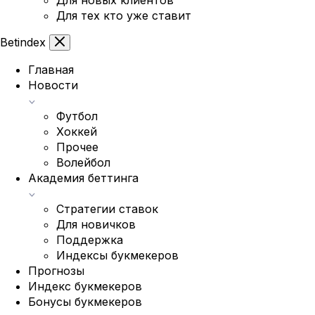
Для новых клиентов
Для тех кто уже ставит
Bet
index
Главная
Новости
Футбол
Хоккей
Прочее
Волейбол
Академия беттинга
Стратегии ставок
Для новичков
Поддержка
Индексы букмекеров
Прогнозы
Индекс букмекеров
Бонусы букмекеров