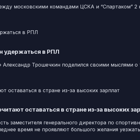
между московскими командами ЦСКА и “Спартаком” 2 
н удержаться в РПЛ
» Александр Трошечкин поделился своими мыслями о
итают оставаться в стране из-за высоких за
ть заместителя генерального директора по спортивн
леднее время не проявляют большого желания уезжать