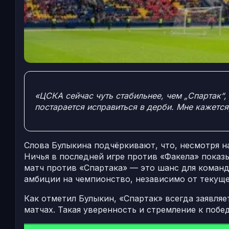
«ЦСКА сейчас чуть стабильнее, чем „Спартак“,
постарается исправиться в дерби. Мне кажется
Слова Булыкина подчёркивают, что, несмотря н
Ничья в последней игре против «Факела» показы
матч против «Спартака» — это шанс для команд
амбиции на чемпионство, независимо от текущ
Как отметил Булыкин, «Спартак» всегда заявля
матчах. Такая уверенность и стремление к поб