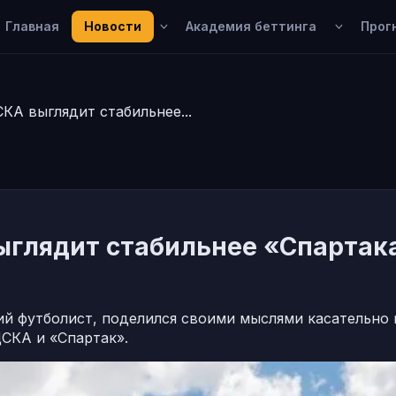
Главная
Новости
Академия беттинга
Прог
КА выглядит стабильнее...
глядит стабильнее «Спартака»
й футболист, поделился своими мыслями касательно в
ЦСКА и «Спартак».