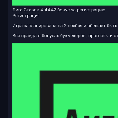
Лига Ставок
4 444₽ бонус за регистрацию
Регистрация
Игра запланирована на 2 ноября и обещает быть
Вся правда о бонусах букмекеров, прогнозы и с