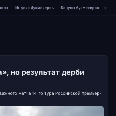
нозы
Индекс букмекеров
Бонусы букмекеров
, но результат дерби
ажного матча 14-го тура Российской премьер-