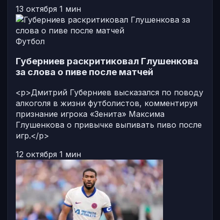
13 октября
1 мин
Футбол
Губерниев раскритиковал Глушенкова
за слова о пиве после матчей
<p>Дмитрий Губерниев высказался по поводу
алкоголя в жизни футболистов, комментируя
признание игрока «Зенита» Максима
Глушенкова о привычке выпивать пиво после
игр.</p>
12 октября
1 мин