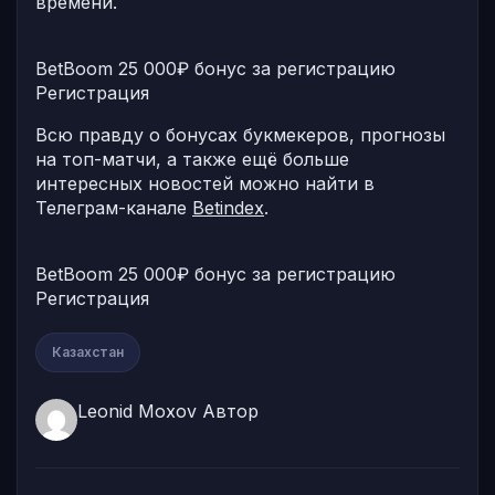
времени.
BetBoom
25 000₽ бонус за регистрацию
Регистрация
Всю правду о бонусах букмекеров, прогнозы
на топ-матчи, а также ещё больше
интересных новостей можно найти в
Телеграм-канале
Betindex
.
BetBoom
25 000₽ бонус за регистрацию
Регистрация
Казахстан
Leonid Moxov
Автор