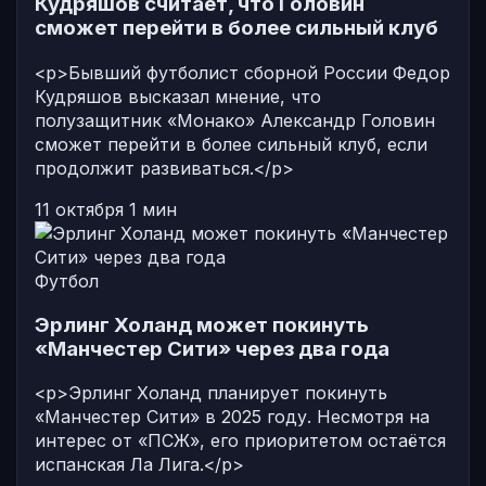
Кудряшов считает, что Головин
сможет перейти в более сильный клуб
<p>Бывший футболист сборной России Федор
Кудряшов высказал мнение, что
полузащитник «Монако» Александр Головин
сможет перейти в более сильный клуб, если
продолжит развиваться.</p>
11 октября
1 мин
Футбол
Эрлинг Холанд может покинуть
«Манчестер Сити» через два года
<p>Эрлинг Холанд планирует покинуть
«Манчестер Сити» в 2025 году. Несмотря на
интерес от «ПСЖ», его приоритетом остаётся
испанская Ла Лига.</p>