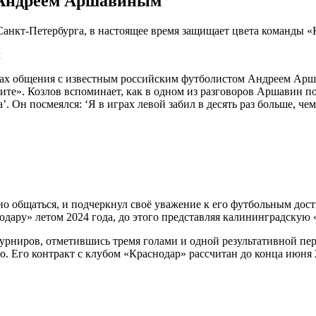
с Андреем Аршавиным
анкт-Петербурга, в настоящее время защищает цвета команды «
тах общения с известным российским футболистом Андреем Арш
те». Козлов вспоминает, как в одном из разговоров Аршавин пош
ла’. Он посмеялся: ‘Я в играх левой забил в десять раз больше, че
о общаться, и подчеркнул своё уважение к его футбольным дости
одару» летом 2024 года, до этого представляя калининградскую 
турниров, отметившись тремя голами и одной результативной пер
о. Его контракт с клубом «Краснодар» рассчитан до конца июня 