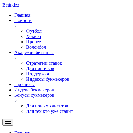
Bet
index
Главная
Новости
Футбол
Хоккей
Прочее
Волейбол
Академия беттинга
Стратегии ставок
Для новичков
Поддержка
Индексы букмекеров
Прогнозы
Индекс букмекеров
Бонусы букмекеров
Для новых клиентов
Для тех кто уже ставит
Главная