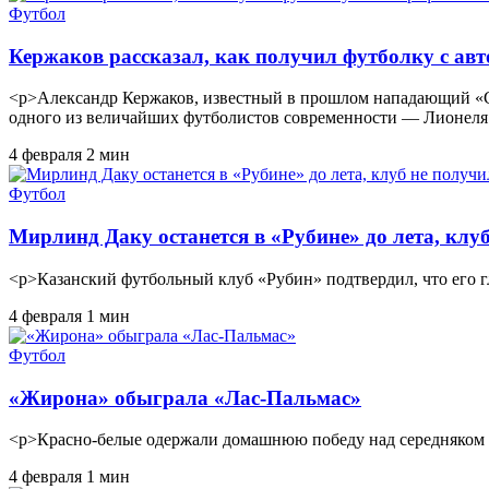
Футбол
Кержаков рассказал, как получил футболку с ав
<p>Александр Кержаков, известный в прошлом нападающий «Сев
одного из величайших футболистов современности — Лионеля
4 февраля
2 мин
Футбол
Мирлинд Даку останется в «Рубине» до лета, клу
<p>Казанский футбольный клуб «Рубин» подтвердил, что его 
4 февраля
1 мин
Футбол
«Жирона» обыграла «Лас-Пальмас»
<p>Красно-белые одержали домашнюю победу над середняком 
4 февраля
1 мин