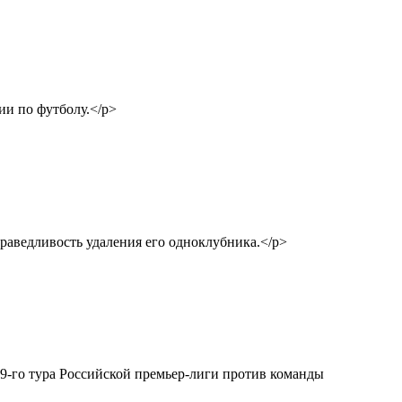
ии по футболу.</p>
раведливость удаления его одноклубника.</p>
9-го тура Российской премьер-лиги против команды