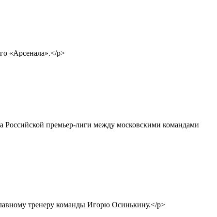
го «Арсенала».</p>
ра Российской премьер-лиги между московскими командами
главному тренеру команды Игорю Осинькину.</p>