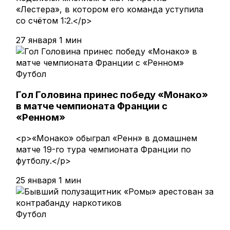
«Лестера», в котором его команда уступила
со счётом 1:2.</p>
27 января
1 мин
Футбол
Гол Головина принес победу «Монако»
в матче чемпионата Франции с
«Ренном»
<p>«Монако» обыграл «Ренн» в домашнем
матче 19-го тура чемпионата Франции по
футболу.</p>
25 января
1 мин
Футбол