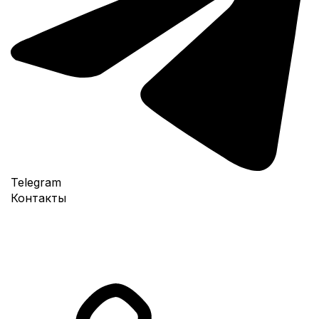
Telegram
Контакты