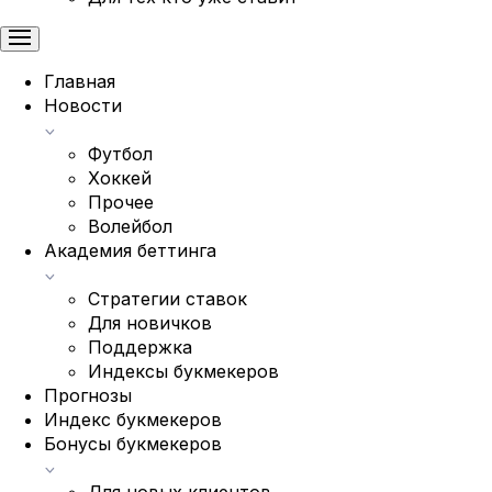
Главная
Новости
Футбол
Хоккей
Прочее
Волейбол
Академия беттинга
Стратегии ставок
Для новичков
Поддержка
Индексы букмекеров
Прогнозы
Индекс букмекеров
Бонусы букмекеров