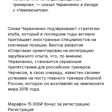
тренеров», —
сказал
Червиченко в беседе
с «Чемпионатом».
Слова Червиченко подчёркивают стратегию
клуба, который в последние годы активно
приглашает иностранных специалистов на
ключевые позиции. Вектор развития
«Спартака» ориентирован на интеграцию
зарубежного опыта, что, по мнению
Червиченко, становится серьёзным
препятствием для российских тренеров.
Черчесов, в свою очередь, известен своими
успехами на посту главного тренера сборной
России, которую он возглавлял на чемпионате
мира 2018 года.
Марафон
15 000₽ бонус за регистрацию
Регистрация