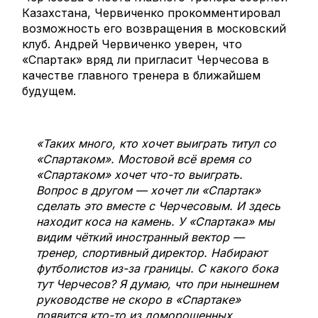
Казахстана, Червиченко прокомментировал
возможность его возвращения в московский
клуб. Андрей Червиченко уверен, что
«Спартак» вряд ли пригласит Черчесова в
качестве главного тренера в ближайшем
будущем.
«Таких много, кто хочет выиграть титул со
«Спартаком». Мостовой всё время со
«Спартаком» хочет что-то выиграть.
Вопрос в другом — хочет ли «Спартак»
сделать это вместе с Черчесовым. И здесь
находит коса на камень. У «Спартака» мы
видим чёткий иностранный вектор —
тренер, спортивный директор. Набирают
футболистов из-за границы. С какого бока
тут Черчесов? Я думаю, что при нынешнем
руководстве не скоро в «Спартаке»
появится кто-то из доморощенных