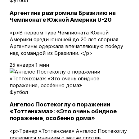
Футбол
Аргентина разгромила Бразилию на
Чемпионате Южной Америки U-20
<p>В первом туре Чемпионата Южной
Америки среди юношей до 20 лет сборная
Аргентины одержала впечатляющую победу
над командой из Бразилии. </p>
25 января
1 мин
Футбол
Ангелос Постекоглу о поражении
«Тоттенхэма»: «Это очень обидное
поражение, особенно дома»
<p>Тренер «Тоттенхэма» Ангелос Постекоглу
поделился мнением о матче против