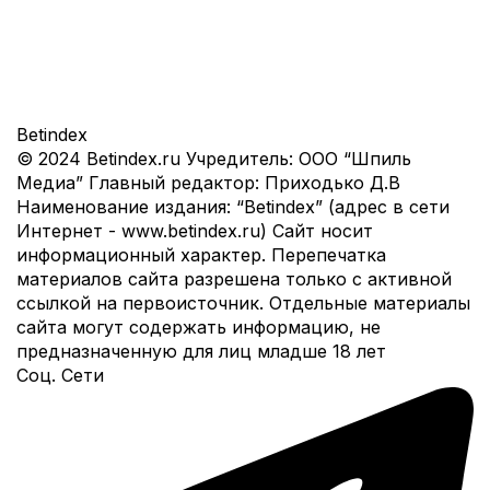
Bet
index
© 2024 Betindex.ru
Учредитель:
ООО “Шпиль
Медиа”
Главный редактор:
Приходько Д.В
Наименование издания:
“Betindex” (адрес в сети
Интернет - www.betindex.ru) Сайт носит
информационный характер. Перепечатка
материалов сайта разрешена только с активной
ссылкой на первоисточник. Отдельные материалы
сайта могут содержать информацию, не
предназначенную для лиц младше 18 лет
Соц. Сети