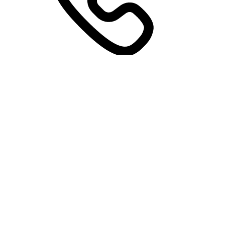
+7 936 609 39 00