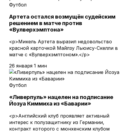
Футбол
Артета остался возмущён судейским
решением в матче против
«Вулверхэмптона»
<p>Микель Артета выразил недовольство
красной карточкой Майлзу Льюису-Скелли в
матче с «Вулверхэмптоном».</p>
26 января
1 мин
Футбол
«Ливерпуль» нацелен на подписание
Йозуа Киммиха из «Баварии»
<p>Английский клуб проявляет активный
интерес к полузащитнику из Германии,
контракт которого с мюнхенским клубом