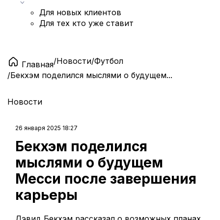
Для новых клиентов
Для тех кто уже ставит
/
Новости
/
Футбол
Главная
/
Бекхэм поделился мыслями о будущем...
Новости
26 января 2025 18:27
Бекхэм поделился
мыслями о будущем
Месси после завершения
карьеры
Дэвид Бекхэм рассказал о возможных планах