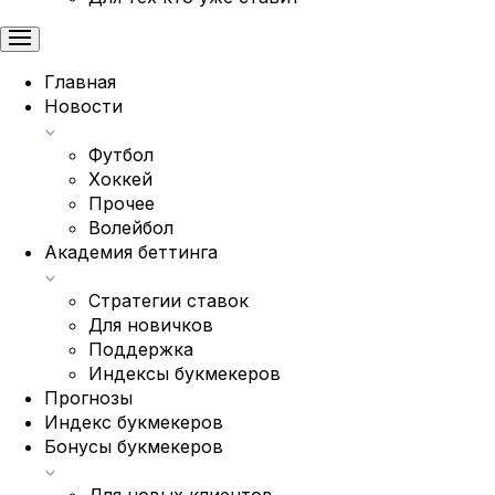
Главная
Новости
Футбол
Хоккей
Прочее
Волейбол
Академия беттинга
Стратегии ставок
Для новичков
Поддержка
Индексы букмекеров
Прогнозы
Индекс букмекеров
Бонусы букмекеров