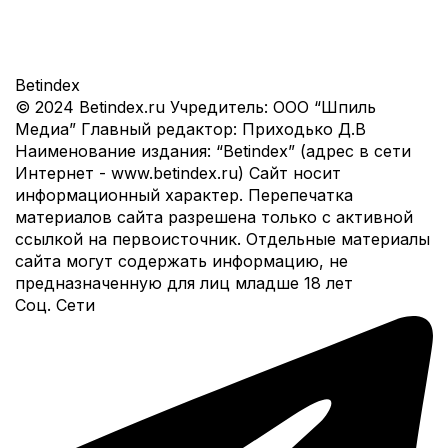
Bet
index
© 2024 Betindex.ru
Учредитель:
ООО “Шпиль
Медиа”
Главный редактор:
Приходько Д.В
Наименование издания:
“Betindex” (адрес в сети
Интернет - www.betindex.ru) Сайт носит
информационный характер. Перепечатка
материалов сайта разрешена только с активной
ссылкой на первоисточник. Отдельные материалы
сайта могут содержать информацию, не
предназначенную для лиц младше 18 лет
Соц. Сети