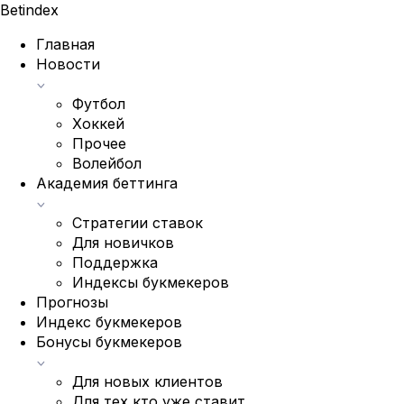
Bet
index
Главная
Новости
Футбол
Хоккей
Прочее
Волейбол
Академия беттинга
Стратегии ставок
Для новичков
Поддержка
Индексы букмекеров
Прогнозы
Индекс букмекеров
Бонусы букмекеров
Для новых клиентов
Для тех кто уже ставит