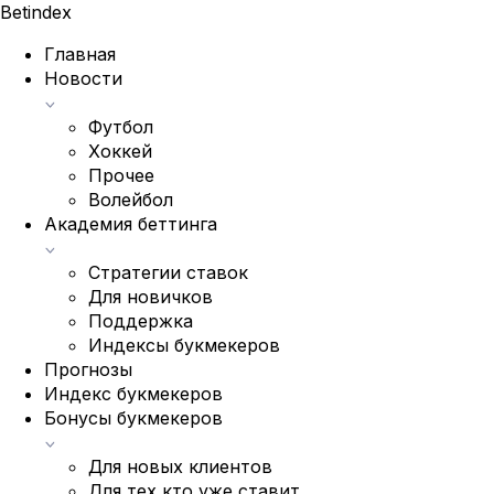
Bet
index
Главная
Новости
Футбол
Хоккей
Прочее
Волейбол
Академия беттинга
Стратегии ставок
Для новичков
Поддержка
Индексы букмекеров
Прогнозы
Индекс букмекеров
Бонусы букмекеров
Для новых клиентов
Для тех кто уже ставит