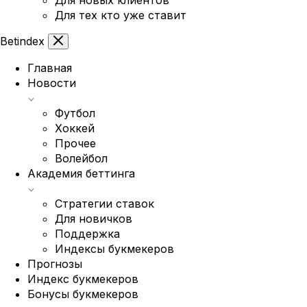
Для новых клиентов
Для тех кто уже ставит
Bet
index
Главная
Новости
Футбол
Хоккей
Прочее
Волейбол
Академия беттинга
Стратегии ставок
Для новичков
Поддержка
Индексы букмекеров
Прогнозы
Индекс букмекеров
Бонусы букмекеров