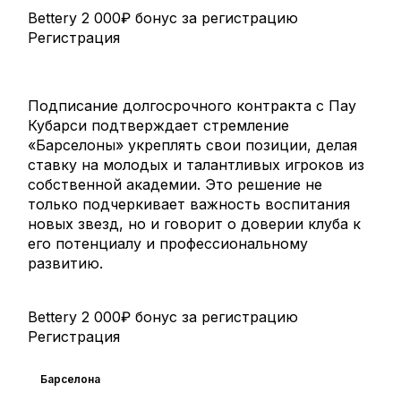
Bettery
2 000₽ бонус за регистрацию
Регистрация
Подписание долгосрочного контракта с Пау
Кубарси подтверждает стремление
«Барселоны» укреплять свои позиции, делая
ставку на молодых и талантливых игроков из
собственной академии. Это решение не
только подчеркивает важность воспитания
новых звезд, но и говорит о доверии клуба к
его потенциалу и профессиональному
развитию.
Bettery
2 000₽ бонус за регистрацию
Регистрация
Барселона