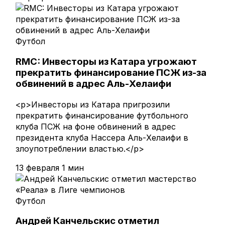
Футбол
RMC: Инвесторы из Катара угрожают
прекратить финансирование ПСЖ из-за
обвинений в адрес Аль-Хелаифи
<p>Инвесторы из Катара пригрозили
прекратить финансирование футбольного
клуба ПСЖ на фоне обвинений в адрес
президента клуба Нассера Аль-Хелаифи в
злоупотреблении властью.</p>
13 февраля
1 мин
Футбол
Андрей Канчельскис отметил