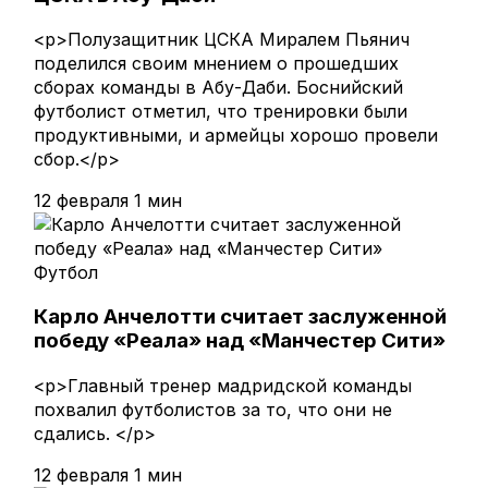
<p>Полузащитник ЦСКА Миралем Пьянич
поделился своим мнением о прошедших
сборах команды в Абу-Даби. Боснийский
футболист отметил, что тренировки были
продуктивными, и армейцы хорошо провели
сбор.</p>
12 февраля
1 мин
Футбол
Карло Анчелотти считает заслуженной
победу «Реала» над «Манчестер Сити»
<p>Главный тренер мадридской команды
похвалил футболистов за то, что они не
сдались. </p>
12 февраля
1 мин