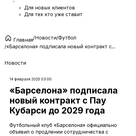
Для новых клиентов
Для тех кто уже ставит
/
Новости
/
Футбол
Главная
/
«Барселона» подписала новый контракт с...
Новости
14 февраля 2025 03:00
«Барселона» подписала
новый контракт с Пау
Кубарси до 2029 года
Футбольный клуб «Барселона» официально
объявил о продлении сотрудничества с