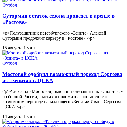
Футбол
Сутормин остаток сезона проведёт в аренде в
«Ростове»
<p>Полузащитник петербургского «Зенита» Алексей
Сутормин продолжит карьеру в «Ростове».</p>
15 августа
1 мин
Футбол
Мостовой одобрил возможный переход Сергеева
из «Зенита» в ЦСКА
<p>Александр Мостовой, бывший полузащитник «Спартака»
и сборной России, высказал положительное мнение о
возможном переходе нападающего «Зенита» Ивана Сергеева в
ЦСКА.</p>
14 августа
1 мин