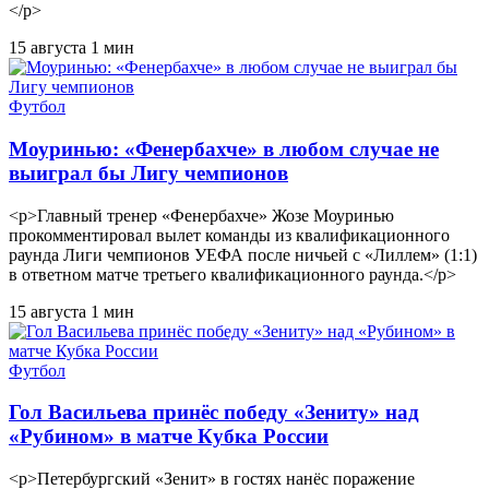
</p>
15 августа
1 мин
Футбол
Моуринью: «Фенербахче» в любом случае не
выиграл бы Лигу чемпионов
<p>Главный тренер «Фенербахче» Жозе Моуринью
прокомментировал вылет команды из квалификационного
раунда Лиги чемпионов УЕФА после ничьей с «Лиллем» (1:1)
в ответном матче третьего квалификационного раунда.</p>
15 августа
1 мин
Футбол
Гол Васильева принёс победу «Зениту» над
«Рубином» в матче Кубка России
<p>Петербургский «Зенит» в гостях нанёс поражение