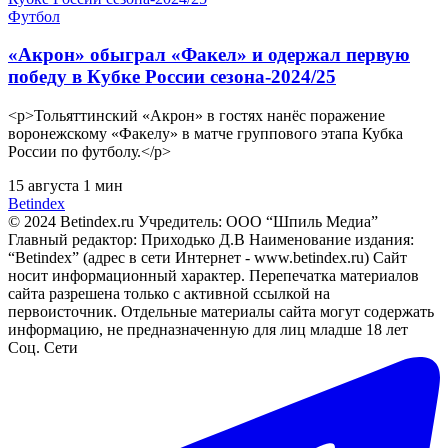
Футбол
«Акрон» обыграл «Факел» и одержал первую
победу в Кубке России сезона-2024/25
<p>Тольяттинский «Акрон» в гостях нанёс поражение
воронежскому «Факелу» в матче группового этапа Кубка
России по футболу.</p>
15 августа
1 мин
Bet
index
© 2024 Betindex.ru
Учредитель:
ООО “Шпиль Медиа”
Главный редактор:
Приходько Д.В
Наименование издания:
“Betindex” (адрес в сети Интернет - www.betindex.ru) Сайт
носит информационный характер. Перепечатка материалов
сайта разрешена только с активной ссылкой на
первоисточник. Отдельные материалы сайта могут содержать
информацию, не предназначенную для лиц младше 18 лет
Соц. Сети