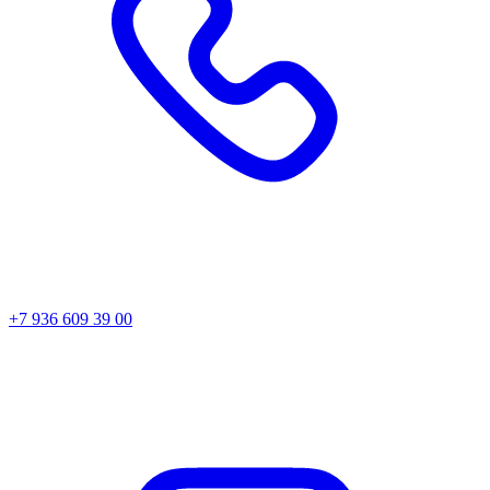
+7 936 609 39 00