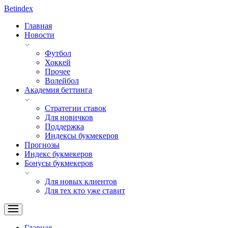
Bet
index
Главная
Новости
Футбол
Хоккей
Прочее
Волейбол
Академия беттинга
Стратегии ставок
Для новичков
Поддержка
Индексы букмекеров
Прогнозы
Индекс букмекеров
Бонусы букмекеров
Для новых клиентов
Для тех кто уже ставит
Главная