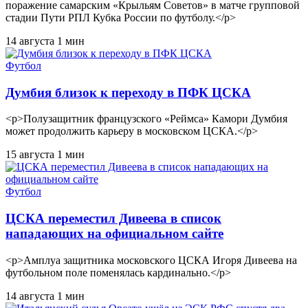
поражение самарским «Крыльям Советов» в матче групповой
стадии Пути РПЛ Кубка России по футболу.</p>
14 августа
1 мин
Футбол
Думбия близок к переходу в ПФК ЦСКА
<p>Полузащитник французского «Реймса» Камори Думбия
может продолжить карьеру в московском ЦСКА.</p>
15 августа
1 мин
Футбол
ЦСКА переместил Дивеева в список
нападающих на официальном сайте
<p>Амплуа защитника московского ЦСКА Игоря Дивеева на
футбольном поле поменялась кардинально.</p>
14 августа
1 мин