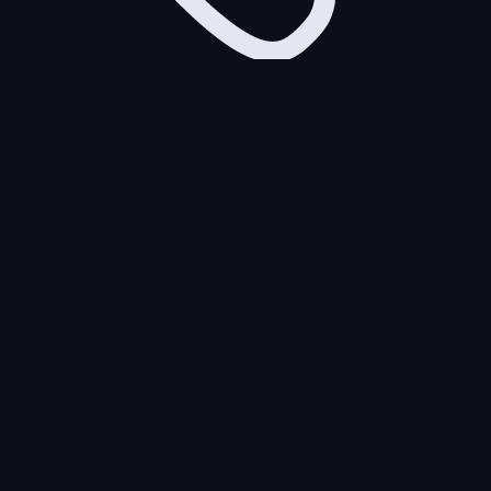
+7 936 609 39 00