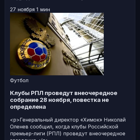
27 ноября
1 мин
Футбол
Клубы РПЛ проведут внеочередное
собрание 28 ноября, повестка не
определена
<p>Генеральный директор «Химок» Николай
Оленев сообщил, когда клубы Российской
премьер-лиги (РПЛ) проведут внеочередное