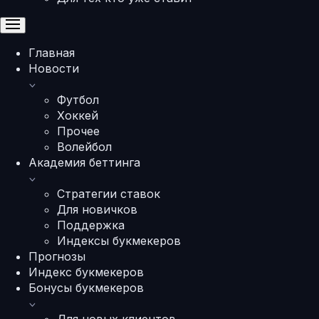
Главная
Новости
Футбол
Хоккей
Прочее
Волейбол
Академия беттинга
Стратегии ставок
Для новичков
Поддержка
Индексы букмекеров
Прогнозы
Индекс букмекеров
Бонусы букмекеров