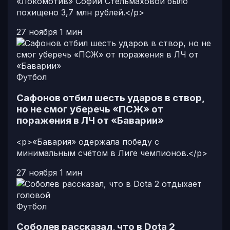
«Локомотив» Софии Стельмаховой было
похищено 3,7 млн рублей.</p>
27 ноября
1 мин
Футбол
Сафонов отбил шесть ударов в створ,
но не смог уберечь «ПСЖ» от
поражения в ЛЧ от «Баварии»
<p>«Бавария» одержала победу с
минимальным счётом в Лиге чемпионов.</p>
27 ноября
1 мин
Футбол
Соболев рассказал, что в Dota 2