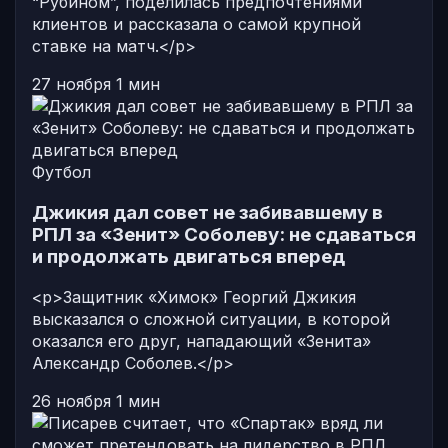
“Рубином”, поделилась предпочтениями
клиентов и рассказала о самой крупной
ставке на матч.</p>
27 ноября
1 мин
Футбол
Джикия дал совет не забивавшему в
РПЛ за «Зенит» Соболеву: не сдаваться
и продолжать двигаться вперед
<p>Защитник «Химок» Георгий Джикия
высказался о сложной ситуации, в которой
оказался его друг, нападающий «Зенита»
Александр Соболев.</p>
26 ноября
1 мин