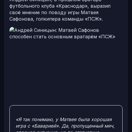
футбольного клуба «Краснодар», выразил
своё мнение по поводу игры Матвея
Сафонова, голкипера команды «ПСЖ».
«Я так понимаю, у Матвея была хорошая
игра с «Баварией». Да, пропущенный мяч,