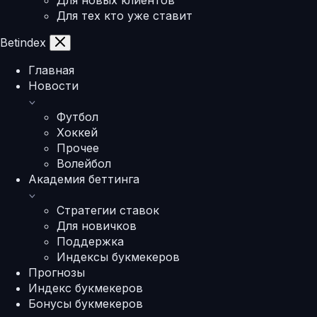
Для новых клиентов
Для тех кто уже ставит
Bet
index
Главная
Новости
Футбол
Хоккей
Прочее
Волейбол
Академия беттинга
Стратегии ставок
Для новичков
Поддержка
Индексы букмекеров
Прогнозы
Индекс букмекеров
Бонусы букмекеров