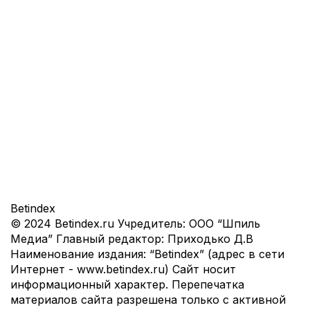
Bet
index
© 2024 Betindex.ru
Учредитель:
ООО “Шпиль
Медиа”
Главный редактор:
Приходько Д.В
Наименование издания:
“Betindex” (адрес в сети
Интернет - www.betindex.ru) Сайт носит
информационный характер. Перепечатка
материалов сайта разрешена только с активной