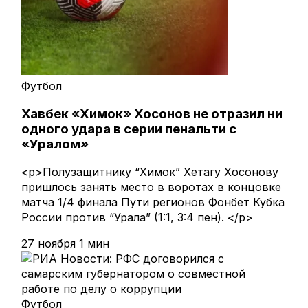
Футбол
Хавбек «Химок» Хосонов не отразил ни
одного удара в серии пенальти с
«Уралом»
<p>Полузащитнику “Химок” Хетагу Хосонову
пришлось занять место в воротах в концовке
матча 1/4 финала Пути регионов Фонбет Кубка
России против “Урала” (1:1, 3:4 пен). </p>
27 ноября
1 мин
Футбол