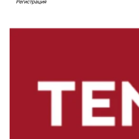
Регистрация