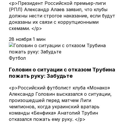
<p>Президент Российской премьер-лиги
(РПЛ) Александр Алаев заявил, что клубы
должны нести строгое наказание, если будут
доказаны их связи с коррупционными
схемами. </p>
28 ноября
1 мин
Футбол
Головин о ситуации с отказом Трубина
пожать руку: Забудьте
<p>Российский футболист клуба «Монако»
Александр Головин высказался о ситуации,
произошедшей перед матчем Лиги
чемпионов, когда украинский вратарь
команды «Бенфика» Анатолий Трубин
отказался пожать ему руку. </p>