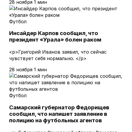
28 ноября
1 мин
Футбол
Инсайдер Карпов сообщил, что
президент «Урала» болен раком
<p>Григорий Иванов заявил, что сейчас
чувствует себя нормально. </p>
28 ноября
1 мин
Футбол
Самарский губернатор Федорищев
сообщил, что напишет заявление в
полицию на футбольных агентов