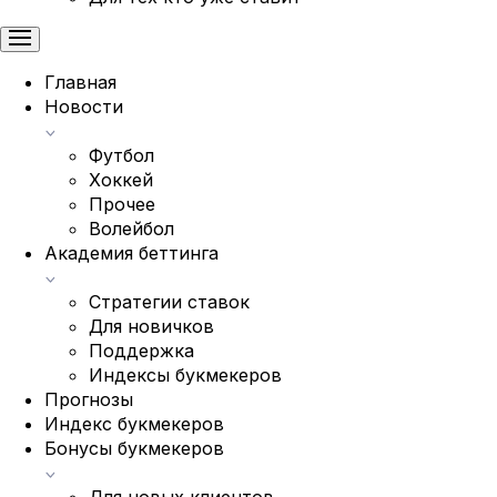
Главная
Новости
Футбол
Хоккей
Прочее
Волейбол
Академия беттинга
Стратегии ставок
Для новичков
Поддержка
Индексы букмекеров
Прогнозы
Индекс букмекеров
Бонусы букмекеров