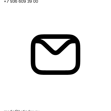
+7 936 609 39 00