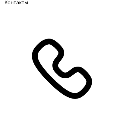
Контакты