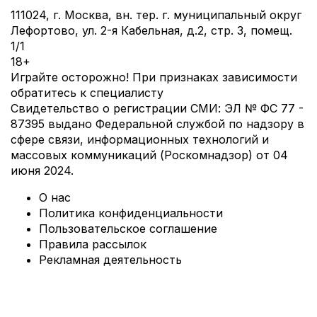
111024, г. Москва, вн. тер. г. муниципальный округ
Лефортово, ул. 2-я Кабельная, д.2, стр. 3, помещ.
1/1
18+
Играйте осторожно!
При признаках зависимости
обратитесь к специалисту
Свидетельство о регистрации СМИ: ЭЛ № ФС 77 -
87395 выдано Федеральной службой по надзору в
сфере связи, информационных технологий и
массовых коммуникаций (Роскомнадзор) от 04
июня 2024.
О нас
Политика конфиденциальности
Пользовательское соглашение
Правила рассылок
Рекламная деятельность