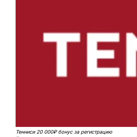
Тенниси
20 000₽ бонус за регистрацию