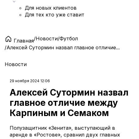
Для новых клиентов
Для тех кто уже ставит
/
Новости
/
Футбол
Главная
/
Алексей Сутормин назвал главное отличие...
Новости
29 ноября 2024 12:06
Алексей Сутормин назвал
главное отличие между
Карпиным и Семаком
Полузащитник «Зенита», выступающий в
аренде в «Ростове», сравнил двух главных