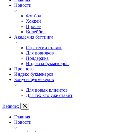
Новости
Футбол
Хоккей
Прочее
Волейбол
Академия беттинга
Стратегии ставок
Для новичков
Поддержка
Индексы букмекеров
Прогнозы
Индекс букмекеров
Бонусы букмекеров
Для новых клиентов
Для тех кто уже ставит
Bet
index
Главная
Новости