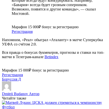
которые всегда будут конкурировать. Например,
«Бавария» всегда будет грозным соперником.
Возможно, появятся и другие команды», — сказал
Мостовой.
Марафон
15 000₽ бонус за регистрацию
Регистрация
Напомним, «Реал» обыграл «Аталанту» в матче Суперкубка
УЕФА со счётом 2:0.
Вся правда о бонусах букмекеров, прогнозы и ставки на топ-
матчи в Телеграм-канале
Betindex
Марафон
15 000₽ бонус за регистрацию
Регистрация
Боруссия Д
Dmitrii Budanov
Автор
Читайте также
Футбол