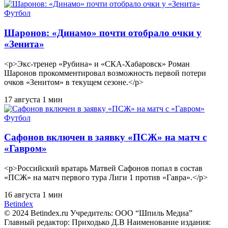
Футбол
Шаронов: «Динамо» почти отобрало очки у
«Зенита»
<p>Экс-тренер «Рубина» и «СКА-Хабаровск» Роман
Шаронов прокомментировал возможность первой потери
очков «Зенитом» в текущем сезоне.</p>
17 августа
1 мин
Футбол
Сафонов включен в заявку «ПСЖ» на матч с
«Гавром»
<p>Российский вратарь Матвей Сафонов попал в состав
«ПСЖ» на матч первого тура Лиги 1 против «Гавра».</p>
16 августа
1 мин
Bet
index
© 2024 Betindex.ru
Учредитель:
ООО “Шпиль Медиа”
Главный редактор:
Приходько Д.В
Наименование издания: