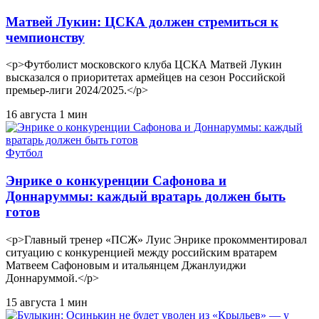
Матвей Лукин: ЦСКА должен стремиться к
чемпионству
<p>Футболист московского клуба ЦСКА Матвей Лукин
высказался о приоритетах армейцев на сезон Российской
премьер-лиги 2024/2025.</p>
16 августа
1 мин
Футбол
Энрике о конкуренции Сафонова и
Доннаруммы: каждый вратарь должен быть
готов
<p>Главный тренер «ПСЖ» Луис Энрике прокомментировал
ситуацию с конкуренцией между российским вратарем
Матвеем Сафоновым и итальянцем Джанлуиджи
Доннаруммой.</p>
15 августа
1 мин