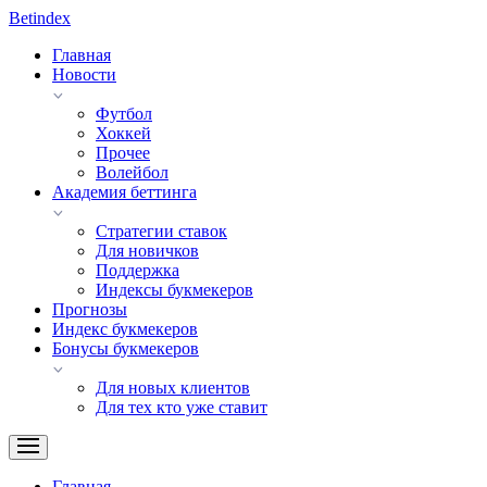
Bet
index
Главная
Новости
Футбол
Хоккей
Прочее
Волейбол
Академия беттинга
Стратегии ставок
Для новичков
Поддержка
Индексы букмекеров
Прогнозы
Индекс букмекеров
Бонусы букмекеров
Для новых клиентов
Для тех кто уже ставит
Главная