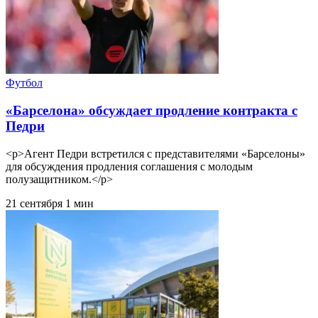
Футбол
«Барселона» обсуждает продление контракта с
Педри
<p>Агент Педри встретился с представителями «Барселоны»
для обсуждения продления соглашения с молодым
полузащитником.</p>
21 сентября
1 мин