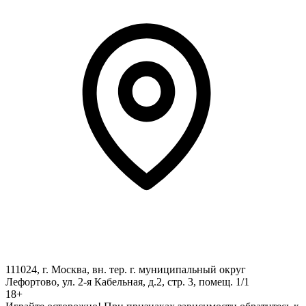
111024, г. Москва, вн. тер. г. муниципальный округ
Лефортово, ул. 2-я Кабельная, д.2, стр. 3, помещ. 1/1
18+