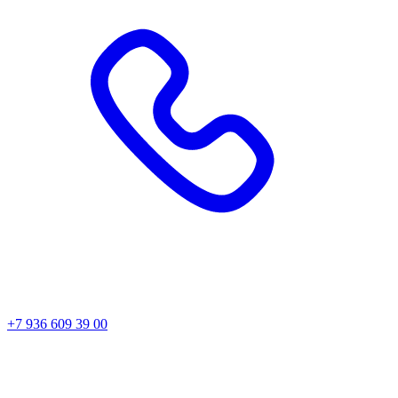
+7 936 609 39 00