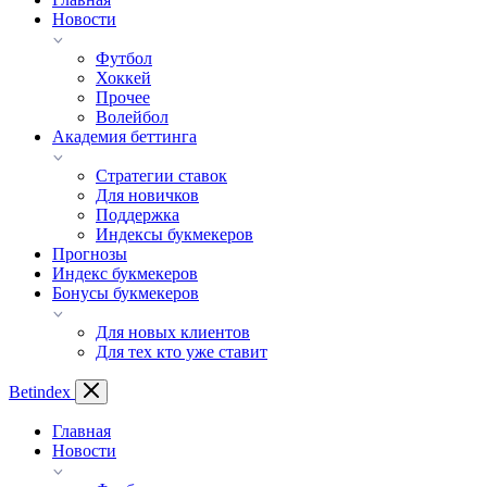
Новости
Футбол
Хоккей
Прочее
Волейбол
Академия беттинга
Стратегии ставок
Для новичков
Поддержка
Индексы букмекеров
Прогнозы
Индекс букмекеров
Бонусы букмекеров
Для новых клиентов
Для тех кто уже ставит
Bet
index
Главная
Новости