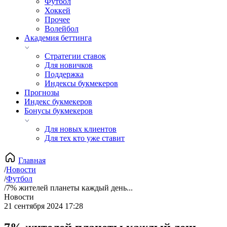
Футбол
Хоккей
Прочее
Волейбол
Академия беттинга
Стратегии ставок
Для новичков
Поддержка
Индексы букмекеров
Прогнозы
Индекс букмекеров
Бонусы букмекеров
Для новых клиентов
Для тех кто уже ставит
Главная
/
Новости
/
Футбол
/
7% жителей планеты каждый день...
Новости
21 сентября 2024 17:28