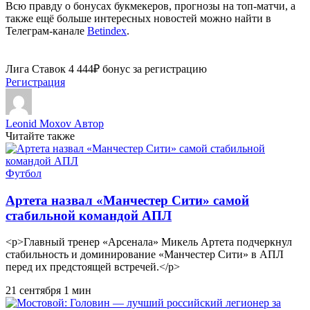
Всю правду о бонусах букмекеров, прогнозы на топ-матчи, а
также ещё больше интересных новостей можно найти в
Телеграм-канале
Betindex
.
Лига Ставок
4 444₽ бонус за регистрацию
Регистрация
Leonid Moxov
Автор
Читайте также
Футбол
Артета назвал «Манчестер Сити» самой
стабильной командой АПЛ
<p>Главный тренер «Арсенала» Микель Артета подчеркнул
стабильность и доминирование «Манчестер Сити» в АПЛ
перед их предстоящей встречей.</p>
21 сентября
1 мин