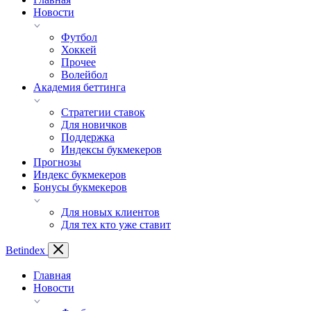
Новости
Футбол
Хоккей
Прочее
Волейбол
Академия беттинга
Стратегии ставок
Для новичков
Поддержка
Индексы букмекеров
Прогнозы
Индекс букмекеров
Бонусы букмекеров
Для новых клиентов
Для тех кто уже ставит
Bet
index
Главная
Новости