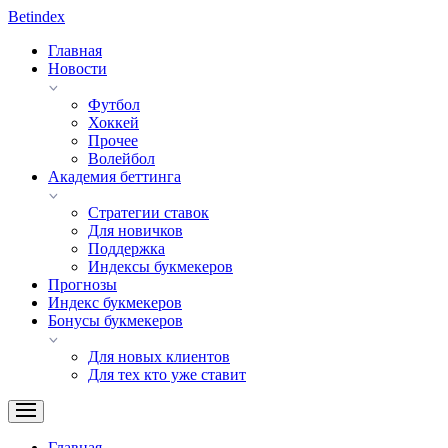
Bet
index
Главная
Новости
Футбол
Хоккей
Прочее
Волейбол
Академия беттинга
Стратегии ставок
Для новичков
Поддержка
Индексы букмекеров
Прогнозы
Индекс букмекеров
Бонусы букмекеров
Для новых клиентов
Для тех кто уже ставит
Главная