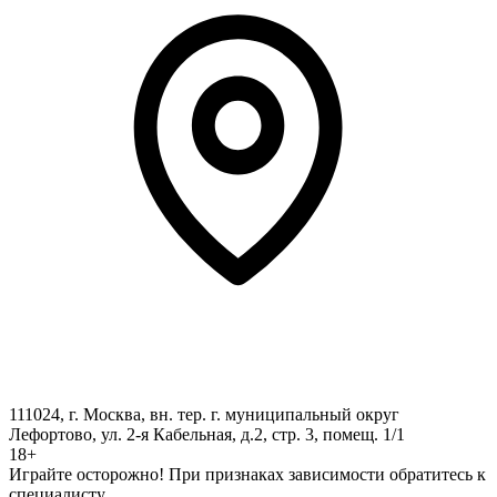
111024, г. Москва, вн. тер. г. муниципальный округ
Лефортово, ул. 2-я Кабельная, д.2, стр. 3, помещ. 1/1
18+
Играйте осторожно!
При признаках зависимости обратитесь к
специалисту