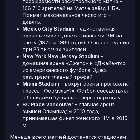
посещаемости баскетбольного матча –
108 713 зрителей на Матче звёзд НБА.
Примет максимальное число игр –
девять.
Mexico City Stadium
– единственная
арена в мире с двумя финалами ЧМ на
счету (1970 и 1986 годы). Откроет турнир
при 83 тысячах зрителей.
New York New Jersey Stadium
–
домашняя арена «Джетс» и «Джайентс»
из американского футбола. Здесь
разыграют главный трофей.
Miami Stadium
– вокруг арены проложена
трасса «Формулы-1». Футбол соседствует
с болидами буквально через парковку.
BC Place Vancouver
– главная арена
зимней Олимпиады 2010 года,
принимавшая финал женского ЧМ в 2015-
м.
Меньше всего матчей достанется стадионам