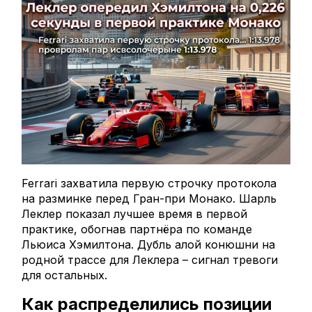
Ferrari захватила первую строчку протокола
на разминке перед Гран-при Монако. Шарль
Леклер показал лучшее время в первой
практике, обогнав партнёра по команде
Льюиса Хэмилтона. Дубль алой конюшни на
родной трассе для Леклера – сигнал тревоги
для остальных.
Как распределились позиции