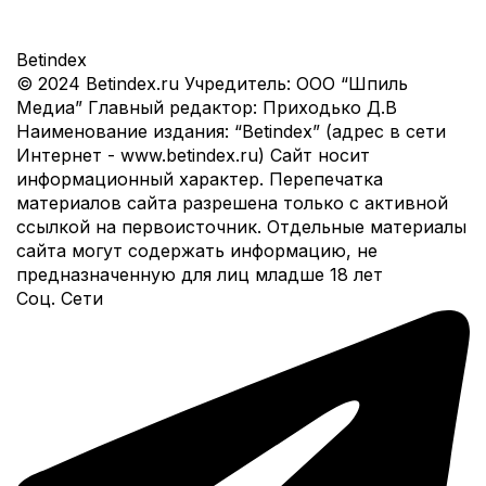
Bet
index
© 2024 Betindex.ru
Учредитель:
ООО “Шпиль
Медиа”
Главный редактор:
Приходько Д.В
Наименование издания:
“Betindex” (адрес в сети
Интернет - www.betindex.ru) Сайт носит
информационный характер. Перепечатка
материалов сайта разрешена только с активной
ссылкой на первоисточник. Отдельные материалы
сайта могут содержать информацию, не
предназначенную для лиц младше 18 лет
Соц. Сети