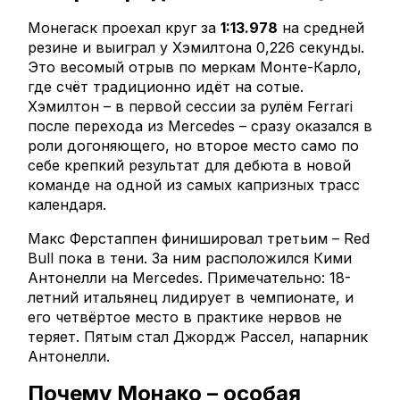
Монегаск проехал круг за
1:13.978
на средней
резине и выиграл у Хэмилтона 0,226 секунды.
Это весомый отрыв по меркам Монте-Карло,
где счёт традиционно идёт на сотые.
Хэмилтон – в первой сессии за рулём Ferrari
после перехода из Mercedes – сразу оказался в
роли догоняющего, но второе место само по
себе крепкий результат для дебюта в новой
команде на одной из самых капризных трасс
календаря.
Макс Ферстаппен финишировал третьим – Red
Bull пока в тени. За ним расположился Кими
Антонелли на Mercedes. Примечательно: 18-
летний итальянец лидирует в чемпионате, и
его четвёртое место в практике нервов не
теряет. Пятым стал Джордж Рассел, напарник
Антонелли.
Почему Монако – особая