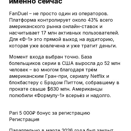
именно сейчас
FanDuel – не просто один из операторов.
Платформа контролирует около 43% всего
американского рынка онлайн-ставок и
насчитывает 17 млн активных пользователей.
Для «Ф-1» это прямой выход на аудиторию,
которая уже вовлечена и уже тратит деньги.
Момент входа выбран точно. База
болельщиков серии в США выросла до 52 млн
человек – во многом благодаря трём
американским Гран-при, сериалу Netflix и
блокбастеру с Брэдом Питтом, собравшему в
прокате свыше $630 млн. Американцы
полюбили «Формулу-1» всерьёз и надолго.
Pari
5 000₽ бонус за регистрацию
Регистрация
Параллельно в марте 2026 года был закрыт