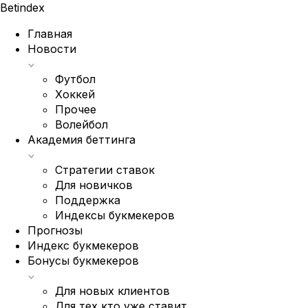
Bet
index
Главная
Новости
Футбол
Хоккей
Прочее
Волейбол
Академия беттинга
Стратегии ставок
Для новичков
Поддержка
Индексы букмекеров
Прогнозы
Индекс букмекеров
Бонусы букмекеров
Для новых клиентов
Для тех кто уже ставит