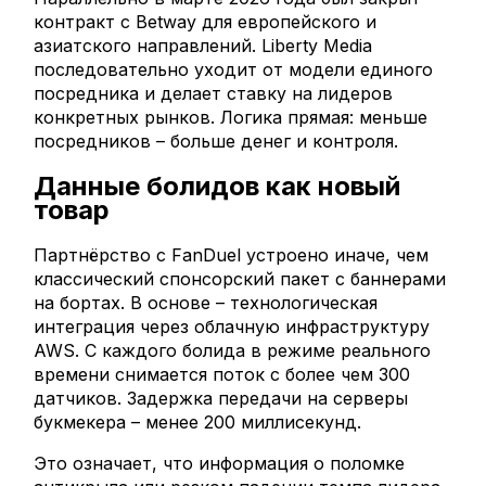
контракт с Betway для европейского и
азиатского направлений. Liberty Media
последовательно уходит от модели единого
посредника и делает ставку на лидеров
конкретных рынков. Логика прямая: меньше
посредников – больше денег и контроля.
Данные болидов как новый
товар
Партнёрство с FanDuel устроено иначе, чем
классический спонсорский пакет с баннерами
на бортах. В основе – технологическая
интеграция через облачную инфраструктуру
AWS. С каждого болида в режиме реального
времени снимается поток с более чем 300
датчиков. Задержка передачи на серверы
букмекера – менее 200 миллисекунд.
Это означает, что информация о поломке