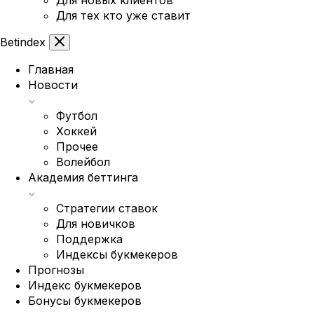
Для новых клиентов
Для тех кто уже ставит
Bet
index
Главная
Новости
Футбол
Хоккей
Прочее
Волейбол
Академия беттинга
Стратегии ставок
Для новичков
Поддержка
Индексы букмекеров
Прогнозы
Индекс букмекеров
Бонусы букмекеров