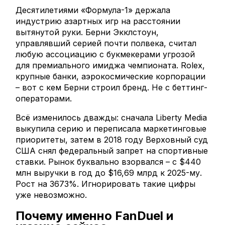
Десятилетиями «Формула-1» держала
индустрию азартных игр на расстоянии
вытянутой руки. Берни Экклстоун,
управлявший серией почти полвека, считал
любую ассоциацию с букмекерами угрозой
для премиального имиджа чемпионата. Rolex,
крупные банки, аэрокосмические корпорации
– вот с кем Берни строил бренд. Не с беттинг-
операторами.
Всё изменилось дважды: сначала Liberty Media
выкупила серию и переписала маркетинговые
приоритеты, затем в 2018 году Верховный суд
США снял федеральный запрет на спортивные
ставки. Рынок буквально взорвался – с $440
млн выручки в год до $16,69 млрд к 2025-му.
Рост на 3673%. Игнорировать такие цифры
уже невозможно.
Почему именно FanDuel и