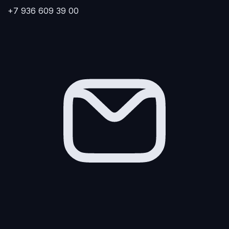
+7 936 609 39 00