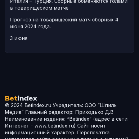
Италия – Турция. Сборные обменяются голами
в товарищеском матче
Прогноз на товарищеский матч сборных 4
июня 2024 года.
3 июня
Bet
index
© 2024 Betindex.ru
Учредитель:
ООО “Шпиль
Медиа”
Главный редактор:
Приходько Д.В
Наименование издания:
“Betindex” (адрес в сети
Интернет - www.betindex.ru) Сайт носит
информационный характер. Перепечатка