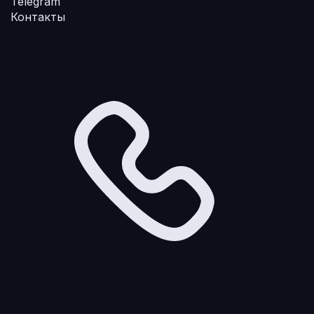
Telegram
Контакты