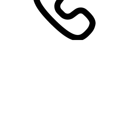
+7 936 609 39 00