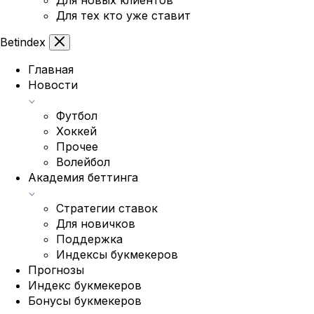
Для новых клиентов
Для тех кто уже ставит
Bet
index
Главная
Новости
Футбол
Хоккей
Прочее
Волейбол
Академия беттинга
Стратегии ставок
Для новичков
Поддержка
Индексы букмекеров
Прогнозы
Индекс букмекеров
Бонусы букмекеров