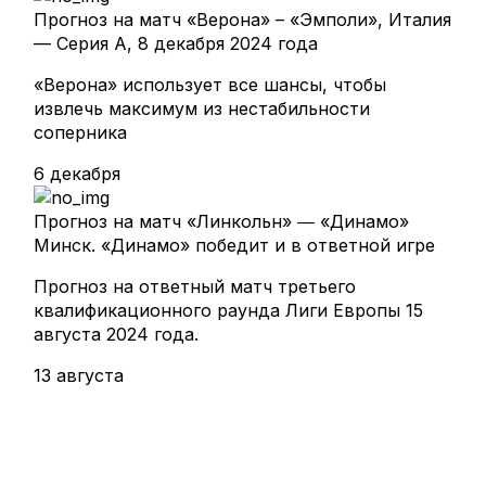
Прогноз на матч «Верона» – «Эмполи», Италия
— Серия А, 8 декабря 2024 года
«Верона» использует все шансы, чтобы
извлечь максимум из нестабильности
соперника
6 декабря
Прогноз на матч «Линкольн» ― «Динамо»
Минск. «Динамо» победит и в ответной игре
Прогноз на ответный матч третьего
квалификационного раунда Лиги Европы 15
августа 2024 года.
13 августа