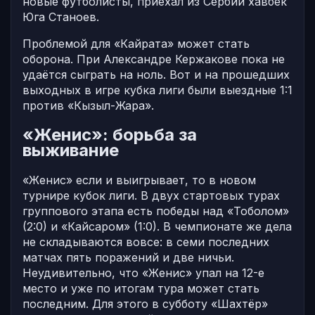
новые футболисты, приехал из Сербии хавбек
Юга Станоев.
Проблемой для «Кайрата» может стать
оборона. При Александре Кержакове пока не
удаётся сыграть на ноль. Вот и на прошедших
выходных в игре кубка лиги были выездные 1:1
против «Кызыл-Жара».
«Женис»: борьба за
выживание
«Женис» если и выигрывает, то в новом
турнире кубок лиги. В двух стартовых турах
группового этапа есть победы над «Тоболом»
(2:0) и «Кайсаром» (1:0). В чемпионате же дела
не складываются вовсе: в семи последних
матчах пять поражений и две ничьи.
Неудивительно, что «Женис» упал на 12-е
место и уже по итогам тура может стать
последним. Для этого в субботу «Шахтёр»