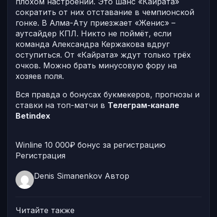
плохом настроении. Это шанс «Кайрата»
сократить от них отставание в чемпионской
гонке. В Алма-Ату приезжает «Женис» –
аутсайдер КПЛ. Никто не поймёт, если
команда Александра Кержакова вдруг
оступиться. От «Кайрата» ждут только трёх
очков. Можно брать минусовую фору на
хозяев поля.
Вся правда о бонусах букмекеров, прогнозы и
ставки на топ-матчи в
Телеграм-канале
Betindex
Winline
10 000₽ бонус за регистрацию
Регистрация
Denis Simanenkov
Автор
Читайте также