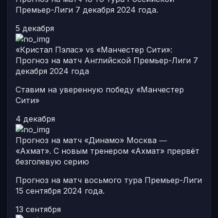
Премьер-Лиги 7 декабря 2024 года.
5 декабря
«Кристал Пэлас» vs «Манчестер Сити»:
Прогноз на матч Английской Премьер-Лиги 7
декабря 2024 года
Ставим на уверенную победу «Манчестер
Сити»
4 декабря
Прогноз на матч «Динамо» Москва ―
«Ахмат». С новым тренером «Ахмат» прервёт
безголевую серию
Прогноз на матч восьмого тура Премьер-Лиги
15 сентября 2024 года.
13 сентября