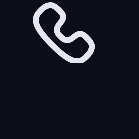
+7 936 609 39 00