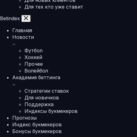
Для новых клиентов
Для тех кто уже ставит
Bet
index
Главная
Новости
Футбол
Хоккей
Прочее
Волейбол
Академия беттинга
Стратегии ставок
Для новичков
Поддержка
Индексы букмекеров
Прогнозы
Индекс букмекеров
Бонусы букмекеров