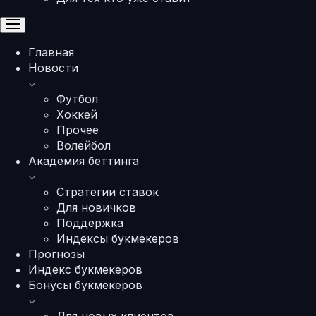
Главная
Новости
Футбол
Хоккей
Прочее
Волейбол
Академия беттинга
Стратегии ставок
Для новичков
Поддержка
Индексы букмекеров
Прогнозы
Индекс букмекеров
Бонусы букмекеров