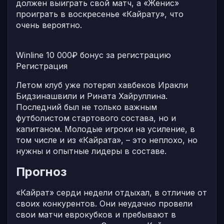
должен выиграть свой матч, а «Женис»
проиграть в воскресенье «Кайрату», что
очень вероятно.
Winline
10 000₽ бонус за регистрацию
Регистрация
Летом клуб уже потерял хавбеков Иракли
Бидзинашвили и Рината Хайруллина.
Последний был не только важным
футболистом стартового состава, но и
капитаном. Молодые игроки на усиление, в
том числе и из «Кайрата», – это неплохо, но
нужны и опытные лидеры в составе.
Прогноз
«Кайрат» серди недели отдыхал, в отличие от
своих конкурентов. Они неудачно провели
свои матчи еврокубков и пребывают в