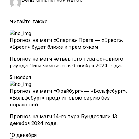
Читайте также
Прогноз на матч «Спарта» Прага ― «Брест».
«Брест» будет ближе к трём очкам
Прогноз на матч четвёртого тура основного
раунда Лиги чемпионов 6 ноября 2024 года.
5 ноября
Прогноз на матч «Фрайбург» ― «Вольфсбург».
«Вольфсбург» продлит свою серию без
поражений
Прогноз на матч 14-го тура Бундеслиги 13
декабря 2024 года.
10 декабря