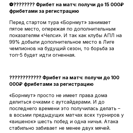
⚽️???????? Фрибет на матч:
получи до 15 000₽
фрибетами за регистрацию
Перед стартом тура «Борнмут» занимает
пятое место, опережая по дополнительным
показателям «Челси». И так как клубы АПЛ на
99% добыли дополнительное место в Лиге
чемпионов на будущий сезон, то борьба за
топ-5 будет идти огненная.
???????????? Фрибет на матч:
получи до 100
000₽ фрибетами за регистрацию
«Борнмут» просто не имеет права дома
делиться очками с аутсайдерами. И до
последнего времени это получилась делать –
в восьми предыдущих матчах всех турниров у
«вишенок» шесть побед и одна ничья. Атака
стабильно забивает не менее двух мячей.