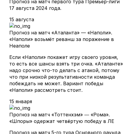
Прогноз на матч первого тура Премьер-лиги
17 августа 2024 года.
15 августа
Прогноз на матч «Аталанта» — «Наполи».
«Наполи» возьмёт реванш за поражение в
Неаполе
Если «Наполи» покажет игру своего уровня,
то есть все шансы взять три очка. «Аталанте»
надо срочно что-то делать с атакой, потому
что при низкой результативности команда
побеждать не может. Вариант победы
«Наполи» рассмотреть стоит.
15 января
Прогноз на матч «Тоттенхэм» ― «Рома».
«Шпоры» одержат четвёртую победу в ЛЕ
Прогноз на матч 5-го тура Основного раунда