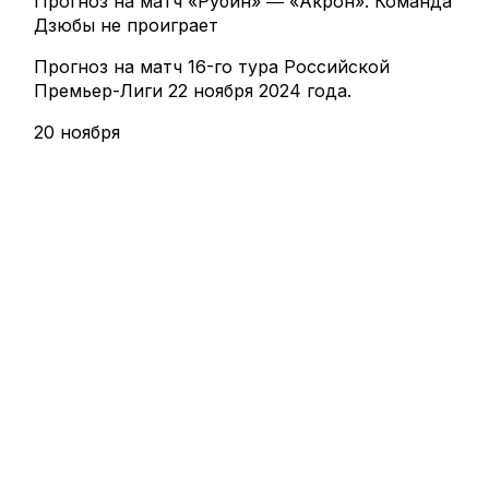
Прогноз на матч «Рубин» ― «Акрон». Команда
Дзюбы не проиграет
Прогноз на матч 16-го тура Российской
Премьер-Лиги 22 ноября 2024 года.
20 ноября