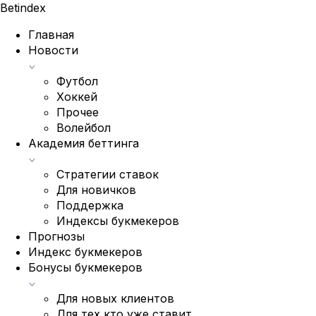
Bet
index
Главная
Новости
Футбол
Хоккей
Прочее
Волейбол
Академия беттинга
Стратегии ставок
Для новичков
Поддержка
Индексы букмекеров
Прогнозы
Индекс букмекеров
Бонусы букмекеров
Для новых клиентов
Для тех кто уже ставит