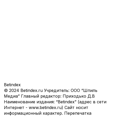
Bet
index
© 2024 Betindex.ru
Учредитель:
ООО “Шпиль
Медиа”
Главный редактор:
Приходько Д.В
Наименование издания:
“Betindex” (адрес в сети
Интернет - www.betindex.ru) Сайт носит
информационный характер. Перепечатка