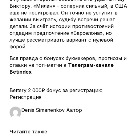
Виктору. «Милан» – соперник сильный, в США
ещё не проигрывал. Он точно не уступит в
желании выиграть, судьбу встречи решат
детали. За счёт истории противостояний
отдадим предпочтение «Барселона», но
лучше рассматривать вариант с нулевой
форой.
Вся правда о бонусах букмекеров, прогнозы и
ставки на топ-матчи в
Телеграм-канале
Betindex
Bettery
2 000₽ бонус за регистрацию
Регистрация
Denis Simanenkov
Автор
Читайте также