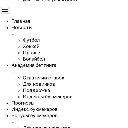
Главная
Новости
Футбол
Хоккей
Прочее
Волейбол
Академия беттинга
Стратегии ставок
Для новичков
Поддержка
Индексы букмекеров
Прогнозы
Индекс букмекеров
Бонусы букмекеров