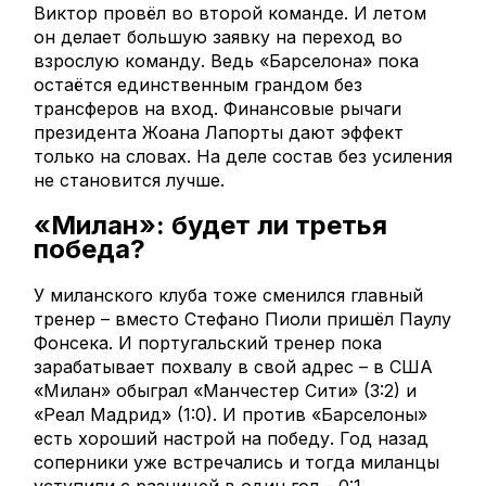
Виктор провёл во второй команде. И летом
он делает большую заявку на переход во
взрослую команду. Ведь «Барселона» пока
остаётся единственным грандом без
трансферов на вход. Финансовые рычаги
президента Жоана Лапорты дают эффект
только на словах. На деле состав без усиления
не становится лучше.
«Милан»: будет ли третья
победа?
У миланского клуба тоже сменился главный
тренер – вместо Стефано Пиоли пришёл Паулу
Фонсека. И португальский тренер пока
зарабатывает похвалу в свой адрес – в США
«Милан» обыграл «Манчестер Сити» (3:2) и
«Реал Мадрид» (1:0). И против «Барселоны»
есть хороший настрой на победу. Год назад
соперники уже встречались и тогда миланцы
уступили с разницей в один гол – 0:1.