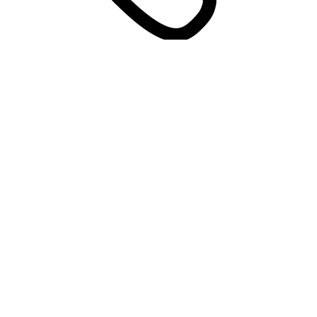
+7 936 609 39 00