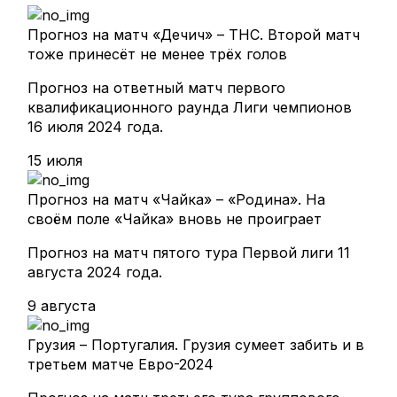
Прогноз на матч «Дечич» – ТНС. Второй матч
тоже принесёт не менее трёх голов
Прогноз на ответный матч первого
квалификационного раунда Лиги чемпионов
16 июля 2024 года.
15 июля
Прогноз на матч «Чайка» – «Родина». На
своём поле «Чайка» вновь не проиграет
Прогноз на матч пятого тура Первой лиги 11
августа 2024 года.
9 августа
Грузия – Португалия. Грузия сумеет забить и в
третьем матче Евро-2024