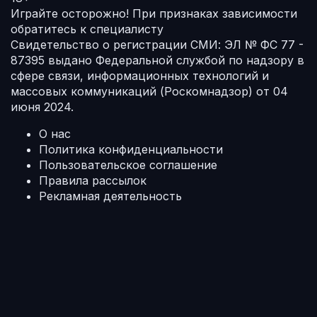
Играйте осторожно!
При признаках зависимости
обратитесь к специалисту
Свидетельство о регистрации СМИ: ЭЛ № ФС 77 -
87395 выдано Федеральной службой по надзору в
сфере связи, информационных технологий и
массовых коммуникаций (Роскомнадзор) от 04
июня 2024.
О нас
Политика конфиденциальности
Пользовательское соглашение
Правила рассылок
Рекламная деятельность