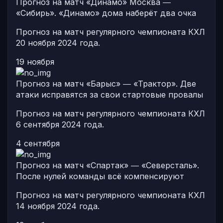
Прогноз на матч «Динамо» Москва ―
«Сибирь». «Динамо» дома наберёт два очка
Прогноз на матч регулярного чемпионата КХЛ
20 ноября 2024 года.
19 ноября
Прогноз на матч «Барыс» ― «Трактор». Две
атаки исправятся за свои стартовые провалы
Прогноз на матч регулярного чемпионата КХЛ
6 сентября 2024 года.
4 сентября
Прогноз на матч «Спартак» ― «Северсталь».
После нулей команды всё компенсируют
Прогноз на матч регулярного чемпионата КХЛ
14 ноября 2024 года.