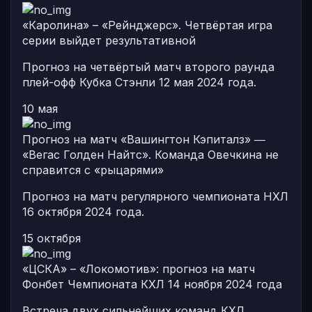
«Каролина» – «Рейнджерс». Четвёртая игра
серии выйдет результативной
Прогноз на четвёртый матч второго раунда
плей-офф Кубка Стэнли 12 мая 2024 года.
10 мая
Прогноз на матч «Вашингтон Кэпиталз» ―
«Вегас Голден Найтс». Команда Овечкина не
справится с «рыцарями»
Прогноз на матч регулярного чемпионата НХЛ
16 октября 2024 года.
15 октября
«ЦСКА» – «Локомотив»: прогноз на матч
Фонбет Чемпионата КХЛ 14 ноября 2024 года
Встреча двух сильнейших команд КХЛ