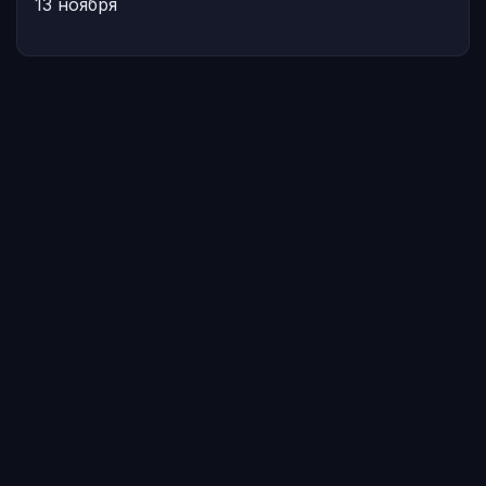
13 ноября