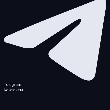
Telegram
Контакты