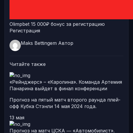
Olimpbet
15 000₽ бонус за регистрацию
Регистрация
Maks Bettingem
Автор
Читайте также
«Рейнджерс» – «Каролина». Команда Артемия
Панарина выйдет в финал конференции
Прогноз на пятый матч второго раунда плей-
офф Кубка Стэнли 14 мая 2024 года.
13 мая
Прогноз на матч ЦСКА ― «Автомобилист».