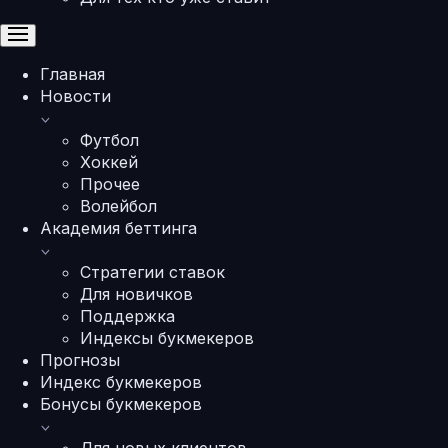
Главная
Новости
Футбол
Хоккей
Прочее
Волейбол
Академия беттинга
Стратегии ставок
Для новичков
Поддержка
Индексы букмекеров
Прогнозы
Индекс букмекеров
Бонусы букмекеров