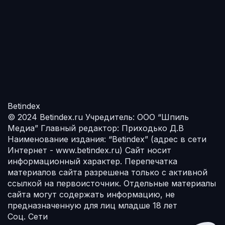
Bet
index
© 2024 Betindex.ru
Учредитель:
ООО “Шпиль
Медиа”
Главный редактор:
Приходько Д.В
Наименование издания:
“Betindex” (адрес в сети
Интернет - www.betindex.ru) Сайт носит
информационный характер. Перепечатка
материалов сайта разрешена только с активной
ссылкой на первоисточник. Отдельные материалы
сайта могут содержать информацию, не
предназначенную для лиц младше 18 лет
Соц. Сети