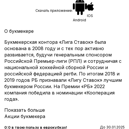
Скачать приложение:
IOS
Android
О букмекере
Букмекерская контора «Лига Ставок» была
основана в 2008 году и с тех пор активно
развивается, будучи генеральным спонсором
Российской Премьер-лиги (РПЛ) и сотрудничая с
национальной хоккейной сборной России и
российской федерацией регби. По итогам 2018 и
2019 годов РБ признавали «Лигу Ставок» лучшим
букмекером России. На Премии «РБ» 2022
компания победила в номинации «Кооперация
года».
Показать больше
Акции букмекера
0:0 в твою пользу в еврокубках!
До 30.01.2025