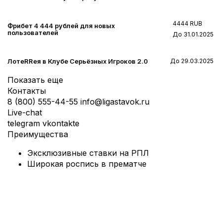
4444 RUB
Фрибет 4 444 рублей для новых
пользователей
До 31.01.2025
ЛотеRRея в Клубе Серьёзных Игроков 2.0
До 29.03.2025
Показать еще
Контакты
8 (800) 555-44-55
info@ligastavok.ru
Live-chat
telegram
vkontakte
Преимущества
Эксклюзивные ставки на РПЛ
Широкая роспись в прематче