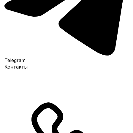
Telegram
Контакты