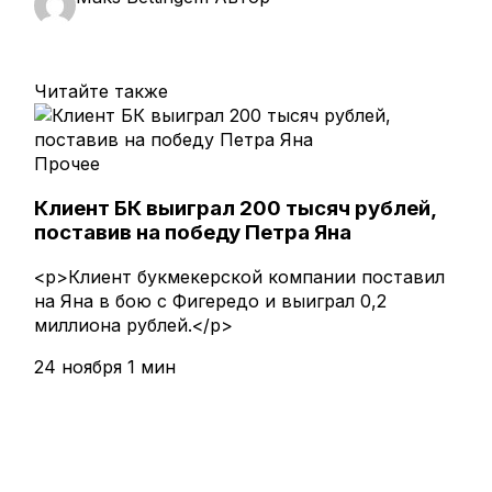
Читайте также
Прочее
Клиент БК выиграл 200 тысяч рублей,
поставив на победу Петра Яна
<p>Клиент букмекерской компании поставил
на Яна в бою с Фигередо и выиграл 0,2
миллиона рублей.</p>
24 ноября
1 мин