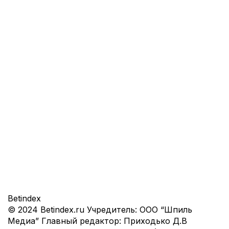
Bet
index
© 2024 Betindex.ru
Учредитель:
ООО “Шпиль
Медиа”
Главный редактор:
Приходько Д.В