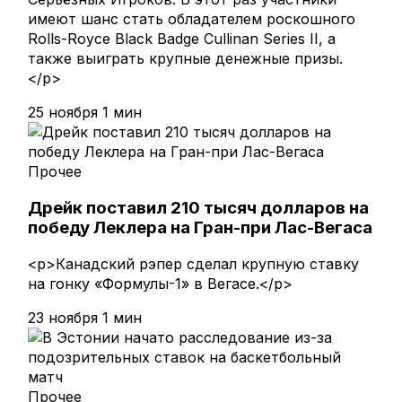
имеют шанс стать обладателем роскошного
Rolls-Royce Black Badge Cullinan Series II, а
также выиграть крупные денежные призы.
</p>
25 ноября
1 мин
Прочее
Дрейк поставил 210 тысяч долларов на
победу Леклера на Гран-при Лас-Вегаса
<p>Канадский рэпер сделал крупную ставку
на гонку «Формулы-1» в Вегасе.</p>
23 ноября
1 мин
Прочее