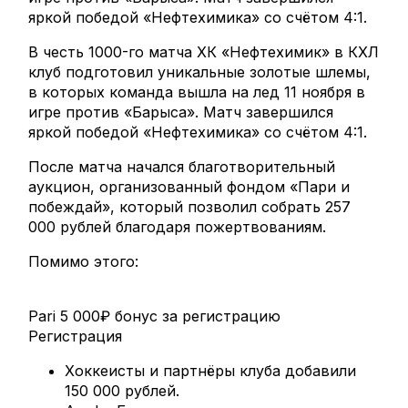
яркой победой «Нефтехимика» со счётом 4:1.
В честь 1000-го матча ХК «Нефтехимик» в КХЛ
клуб подготовил уникальные золотые шлемы,
в которых команда вышла на лед 11 ноября в
игре против «Барыса». Матч завершился
яркой победой «Нефтехимика» со счётом 4:1.
После матча начался благотворительный
аукцион, организованный фондом «Пари и
побеждай», который позволил собрать 257
000 рублей благодаря пожертвованиям.
Помимо этого:
Pari
5 000₽ бонус за регистрацию
Регистрация
Хоккеисты и партнёры клуба добавили
150 000 рублей.