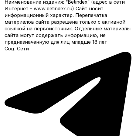
Наименование издания:
“Betindex” (адрес в сети
Интернет - www.betindex.ru) Сайт носит
информационный характер. Перепечатка
материалов сайта разрешена только с активной
ссылкой на первоисточник. Отдельные материалы
сайта могут содержать информацию, не
предназначенную для лиц младше 18 лет
Соц. Сети