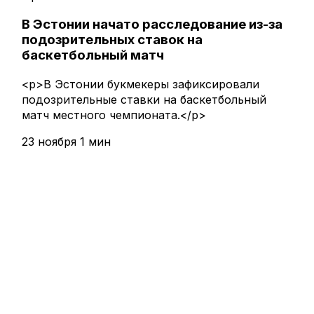
В Эстонии начато расследование из-за
подозрительных ставок на
баскетбольный матч
<p>В Эстонии букмекеры зафиксировали
подозрительные ставки на баскетбольный
матч местного чемпионата.</p>
23 ноября
1 мин