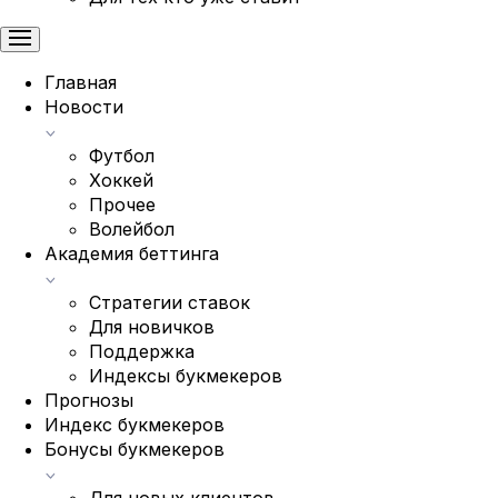
Главная
Новости
Футбол
Хоккей
Прочее
Волейбол
Академия беттинга
Стратегии ставок
Для новичков
Поддержка
Индексы букмекеров
Прогнозы
Индекс букмекеров
Бонусы букмекеров