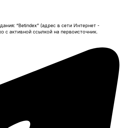
дания:
“Betindex” (адрес в сети Интернет -
ко с активной ссылкой на первоисточник.