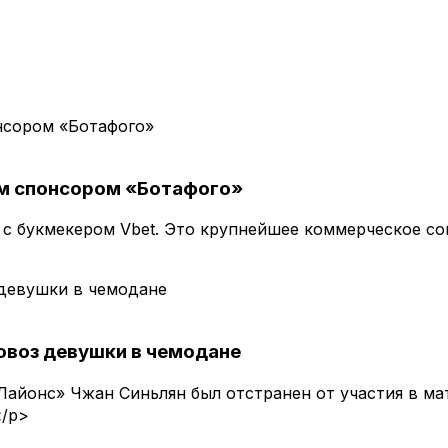
ым спонсором «Ботафого»
с букмекером Vbet. Это крупнейшее коммерческое сог
овоз девушки в чемодане
айонс» Чжан Синьлян был отстранен от участия в мат
</p>