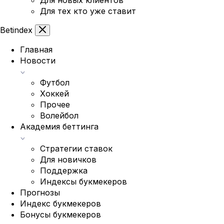
Для новых клиентов
Для тех кто уже ставит
Bet
index
Главная
Новости
Футбол
Хоккей
Прочее
Волейбол
Академия беттинга
Стратегии ставок
Для новичков
Поддержка
Индексы букмекеров
Прогнозы
Индекс букмекеров
Бонусы букмекеров