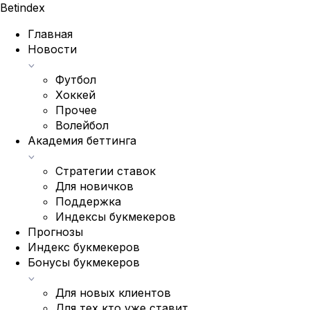
Bet
index
Главная
Новости
Футбол
Хоккей
Прочее
Волейбол
Академия беттинга
Стратегии ставок
Для новичков
Поддержка
Индексы букмекеров
Прогнозы
Индекс букмекеров
Бонусы букмекеров
Для новых клиентов
Для тех кто уже ставит