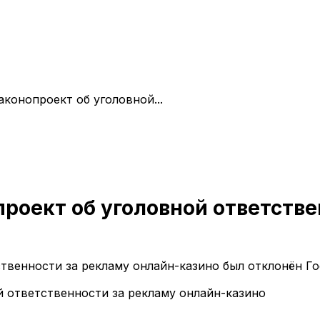
аконопроект об уголовной...
роект об уголовной ответстве
твенности за рекламу онлайн-казино был отклонён Г