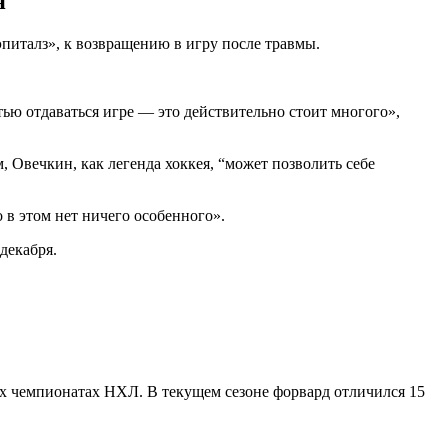
я
питалз», к возвращению в игру после травмы.
стью отдаваться игре — это действительно стоит многого»,
, Овечкин, как легенда хоккея, “может позволить себе
о в этом нет ничего особенного».
декабря.
ных чемпионатах НХЛ. В текущем сезоне форвард отличился 15