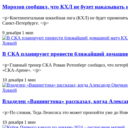
Морозов сообщил, что КХЛ не будет наказывать и
<p>Континентальная хоккейная лига (КХЛ) не будет применять 
Санкт-Петербурге. </p>
9 декабря
1 мин
Хоккей
В СКА планируют провести ближайший домашни
<p>Главный тренер СКА Роман Ротенберг сообщил, что петербу
«СКА-Арене». </p>
10 декабря
1 мин
Хоккей
Владелец «Вашингтона» рассказал, когда Алекса
<p>По словам, Теда Леонсиса это может произойти уже до Ново
10 декабря
1 мин