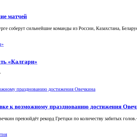
ние матчей
ге соберут сильнейшие команды из России, Казахстана, Белар
ать «Калгари»
>
товке к возможному празднованию достижения Ове
ечкин превзойдёт рекорд Гретцки по количеству забитых голов.