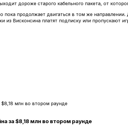
ходит дороже старого кабельного пакета, от которог
 но пока продолжает двигаться в том же направлении
ки из Висконсина платят подписку или пропускают иг
а за $8,18 млн во втором раунде