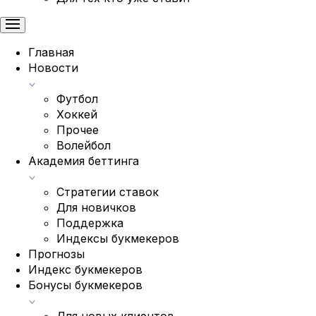
Главная
Новости
Футбол
Хоккей
Прочее
Волейбол
Академия беттинга
Стратегии ставок
Для новичков
Поддержка
Индексы букмекеров
Прогнозы
Индекс букмекеров
Бонусы букмекеров