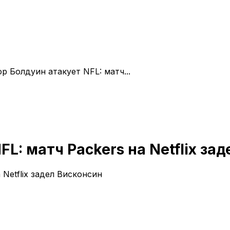
р Болдуин атакует NFL: матч...
L: матч Packers на Netflix за