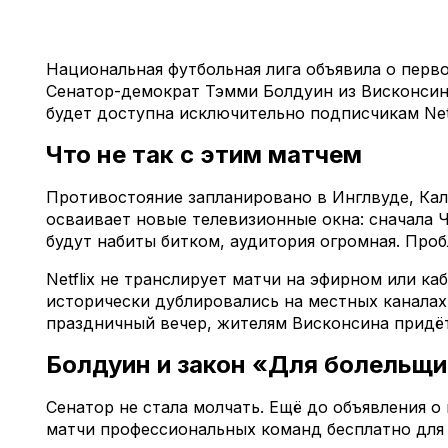
Национальная футбольная лига объявила о перво
Сенатор-демократ Тэмми Болдуин из Висконсина
будет доступна исключительно подписчикам Netf
Что не так с этим матчем
Противостояние запланировано в Инглвуде, Ка
осваивает новые телевизионные окна: сначала 
будут набиты битком, аудитория огромная. Про
Netflix не транслирует матчи на эфирном или к
исторически дублировались на местных каналах,
праздничный вечер, жителям Висконсина придёт
Болдуин и закон «Для болельщ
Сенатор не стала молчать. Ещё до объявления о 
матчи профессиональных команд бесплатно для