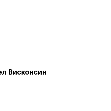
дел Висконсин