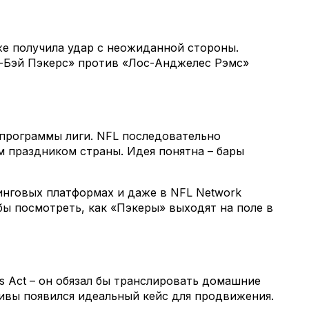
 же получила удар с неожиданной стороны.
н-Бэй Пэкерс» против «Лос-Анджелес Рэмс»
 программы лиги. NFL последовательно
м праздником страны. Идея понятна – бары
минговых платформах и даже в NFL Network
бы посмотреть, как «Пэкеры» выходят на поле в
ns Act – он обязал бы транслировать домашние
ивы появился идеальный кейс для продвижения.