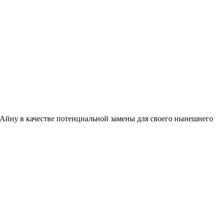
Айну в качестве потенциальной замены для своего нынешнего