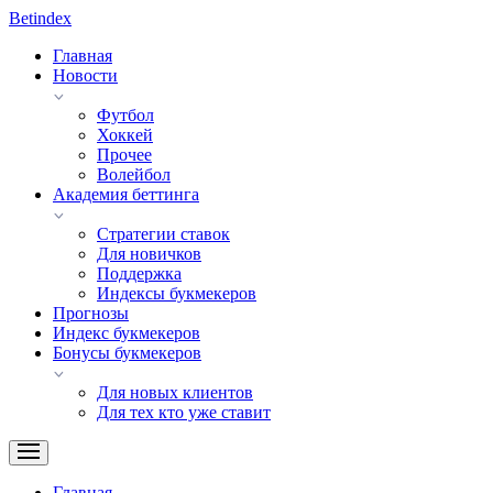
Bet
index
Главная
Новости
Футбол
Хоккей
Прочее
Волейбол
Академия беттинга
Стратегии ставок
Для новичков
Поддержка
Индексы букмекеров
Прогнозы
Индекс букмекеров
Бонусы букмекеров
Для новых клиентов
Для тех кто уже ставит
Главная