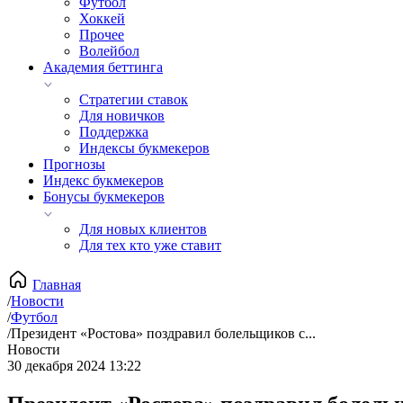
Футбол
Хоккей
Прочее
Волейбол
Академия беттинга
Стратегии ставок
Для новичков
Поддержка
Индексы букмекеров
Прогнозы
Индекс букмекеров
Бонусы букмекеров
Для новых клиентов
Для тех кто уже ставит
Главная
/
Новости
/
Футбол
/
Президент «Ростова» поздравил болельщиков с...
Новости
30 декабря 2024 13:22