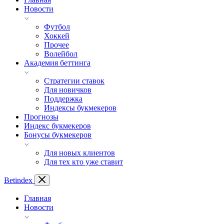
Новости
Футбол
Хоккей
Прочее
Волейбол
Академия беттинга
Стратегии ставок
Для новичков
Поддержка
Индексы букмекеров
Прогнозы
Индекс букмекеров
Бонусы букмекеров
Для новых клиентов
Для тех кто уже ставит
Bet
index
Главная
Новости