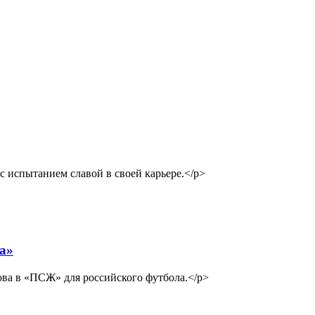
 испытанием славой в своей карьере.</p>
а»
ва в «ПСЖ» для российского футбола.</p>