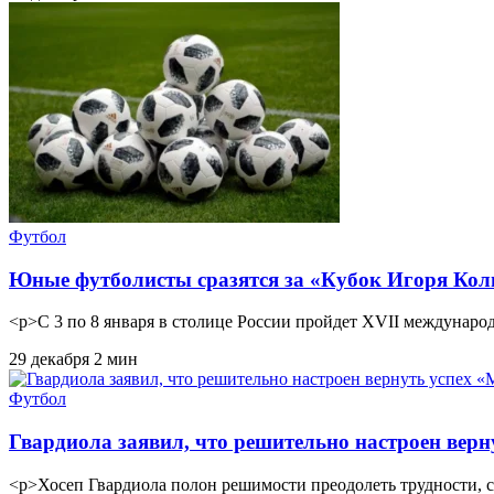
Футбол
Юные футболисты сразятся за «Кубок Игоря Кол
<p>С 3 по 8 января в столице России пройдет XVII междунаро
29 декабря
2 мин
Футбол
Гвардиола заявил, что решительно настроен верн
<p>Хосеп Гвардиола полон решимости преодолеть трудности, с