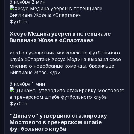
5 ноября
2 мин
Футбол
Хесус Медина уверен в потенциале
Виллиана Жозе в «Спартаке»
<p>Полузащитник московского футбольного
клуба «Спартак» Хесус Медина выразил свое
мнение о новобранце команды, бразильце
Виллиане Жозе. </p>
5 ноября
1 мин
Футбол
“Динамо” утвердило стажировку
Мостового в тренерском штабе
футбольного клуба