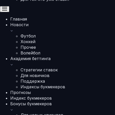
Главная
Новости
Футбол
Хоккей
Прочее
Волейбол
Академия беттинга
Стратегии ставок
Для новичков
Поддержка
Индексы букмекеров
Прогнозы
Индекс букмекеров
Бонусы букмекеров