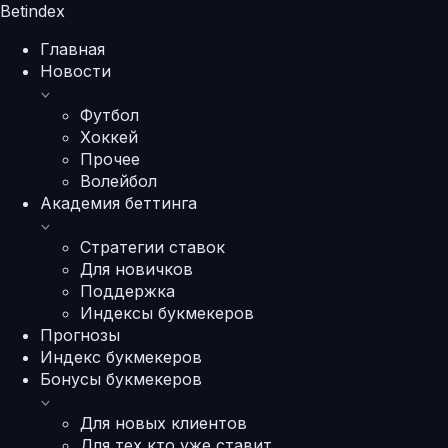
Bet
index
Главная
Новости
Футбол
Хоккей
Прочее
Волейбол
Академия беттинга
Стратегии ставок
Для новичков
Поддержка
Индексы букмекеров
Прогнозы
Индекс букмекеров
Бонусы букмекеров
Для новых клиентов
Для тех кто уже ставит