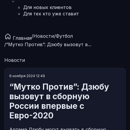
Для новых клиентов
Для тех кто уже ставит
/
Новости
/
Футбол
Главная
/
“Мутко Против”: Дзюбу вызовут в...
Новости
6 ноября 2024 12:49
“Мутко Против”: Дзюбу
вызовут в сборную
России впервые с
Евро-2020
Артема Дзюбу могут вызвать в сборную