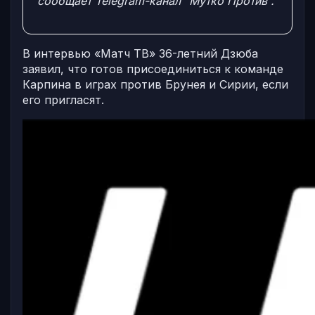
сообщает
Telegram-канал “Мутко Против”.
В интервью «Матч ТВ» 36-летний Дзюба
заявил, что готов присоединиться к команде
Карпина в играх против Брунея и Сирии, если
его пригласят.