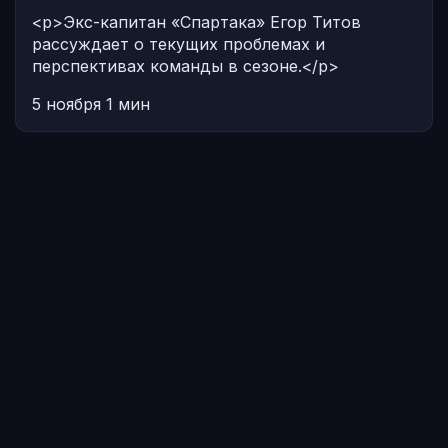
<p>Экс-капитан «Спартака» Егор Титов
рассуждает о текущих проблемах и
перспективах команды в сезоне.</p>
5 ноября
1 мин