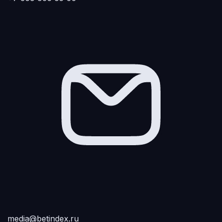
media@betindex.ru