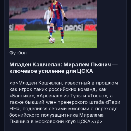
Футбол
Младен Кашчелан: Миралем Пьянич —
ключевое усиление для ЦСКА
<p>Младен Кашчелан, известный в прошлом
как игрок таких российских команд, как
«Балтика», «Арсенал» из Тулы и «Тосно», а
также бывший член тренерского штаба «Пари
НН», поделился своими мыслями о переходе
боснийского полузащитника Миралема
Пьянича в московский клуб ЦСКА.</p>