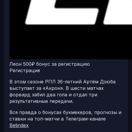
Леон
500₽ бонус за регистрацию
Регистрация
В этом сезоне РПЛ 36-летний Артём Дзюба
выступает за «Акрон». В шести матчах
форвард забил два гола и отдал три
результативные передачи.
Вся правда о бонусах букмекеров, прогнозы и
ставки на топ-матчи в Телеграм-канале
Betindex