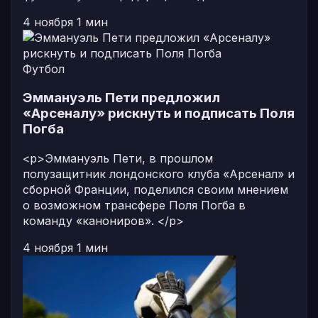
4 ноября
1 мин
Футбол
Эммануэль Пети предложил
«Арсеналу» рискнуть и подписать Поля
Погба
<p>Эммануэль Пети, в прошлом
полузащитник лондонского клуба «Арсенал» и
сборной Франции, поделился своим мнением
о возможном трансфере Поля Погба в
команду «канониров». </p>
4 ноября
1 мин