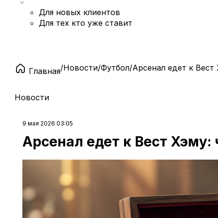
Для новых клиентов
Для тех кто уже ставит
/
Новости
/
Футбол
/
Арсенал едет к Вест Х
Главная
Новости
9 мая 2026 03:05
Арсенал едет к Вест Хэму: