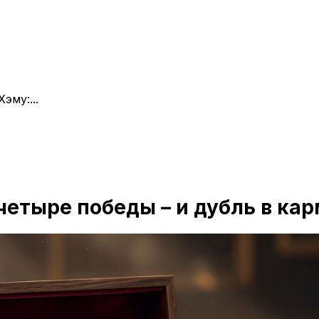
эму:...
 четыре победы – и дубль в ка