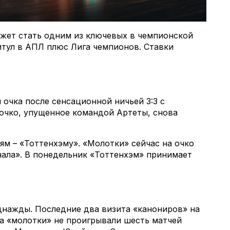
ожет стать одним из ключевых в чемпионской
титул в АПЛ плюс Лига чемпионов. Ставки
очка после сенсационной ничьей 3:3 с
очко, упущенное командой Артеты, снова
м – «Тоттенхэму». «Молотки» сейчас на очко
нала». В понедельник «Тоттенхэм» принимает
однажды. Последние два визита «канониров» на
ма «молотки» не проигрывали шесть матчей