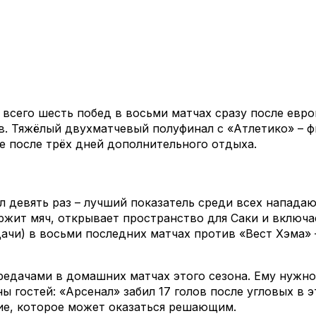
е всего шесть побед в восьми матчах сразу после евр
в. Тяжёлый двухматчевый полуфинал с «Атлетико» – 
ле после трёх дней дополнительного отдыха.
л девять раз – лучший показатель среди всех напада
ржит мяч, открывает пространство для Саки и включае
едачи) в восьми последних матчах против «Вест Хэма» 
редачами в домашних матчах этого сезона. Ему нужно
ны гостей: «Арсенал» забил 17 голов после угловых в 
ение, которое может оказаться решающим.