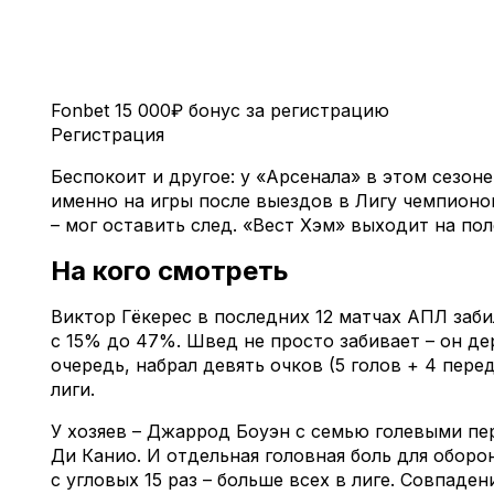
Fonbet
15 000₽ бонус за регистрацию
Регистрация
Беспокоит и другое: у «Арсенала» в этом сезон
именно на игры после выездов в Лигу чемпионо
– мог оставить след. «Вест Хэм» выходит на по
На кого смотреть
Виктор Гёкерес в последних 12 матчах АПЛ заби
с 15% до 47%. Швед не просто забивает – он де
очередь, набрал девять очков (5 голов + 4 пер
лиги.
У хозяев – Джаррод Боуэн с семью голевыми пе
Ди Канио. И отдельная головная боль для оборо
с угловых 15 раз – больше всех в лиге. Совпад