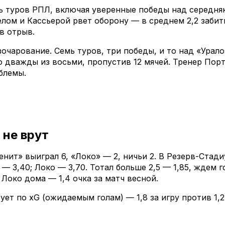
ь туров РПЛ, включая уверенные победы над середня
нделом и Кассьерой рвет оборону — в среднем 2,2 заб
в отрыв.
очарование. Семь туров, три победы, и то над «Урал
о дважды из восьми, пропустив 12 мячей. Тренер Пор
блемы.
 не врут
енит» выиграл 6, «Локо» — 2, ничьи 2. В Резерв-Стад
— 3,40; Локо — 3,70. Тотал больше 2,5 — 1,85, ждем г
Локо дома — 1,4 очка за матч весной.
ет по xG (ожидаемым голам) — 1,8 за игру против 1,2