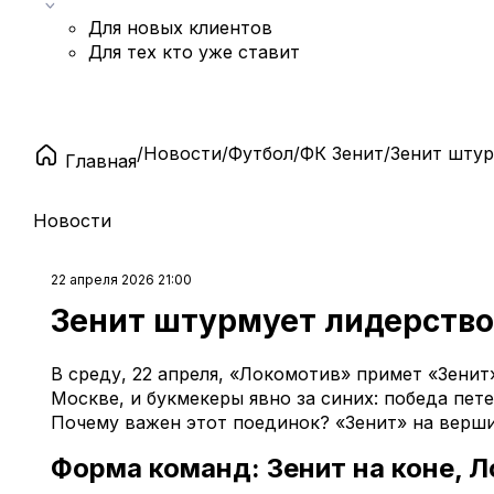
Для новых клиентов
Для тех кто уже ставит
/
Новости
/
Футбол
/
ФК Зенит
/
Зенит штур
Главная
Новости
22 апреля 2026 21:00
Зенит штурмует лидерство!
В среду, 22 апреля, «Локомотив» примет «Зенит
Москве, и букмекеры явно за синих: победа пет
Почему важен этот поединок? «Зенит» на вершин
Форма команд: Зенит на коне, Л