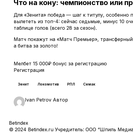
Что на кону: чемпионство или п
Для «Зенита» победа — шаг к титулу, особенно 
вылететь из топ-4: сейчас седьмые, минус 10 оч
таблице голов (всего 28 за сезон).
Матч покажут на «Матч Премьер», трансферный 
а битва за золото!
Мелбет
15 000₽ бонус за регистрацию
Регистрация
Зенит
Локомотив
РПЛ
Семак
Ivan Petrov
Автор
Bet
index
© 2024 Betindex.ru
Учредитель:
ООО “Шпиль Медиа