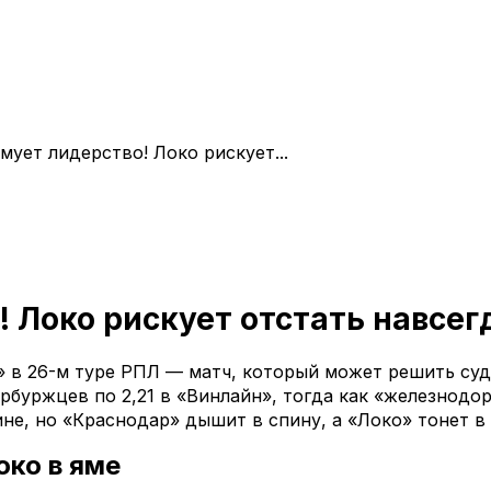
мует лидерство! Локо рискует...
 Локо рискует отстать навсег
» в 26-м туре РПЛ — матч, который может решить судь
ербуржцев по 2,21 в «Винлайн», тогда как «железнодо
е, но «Краснодар» дышит в спину, а «Локо» тонет в 
око в яме