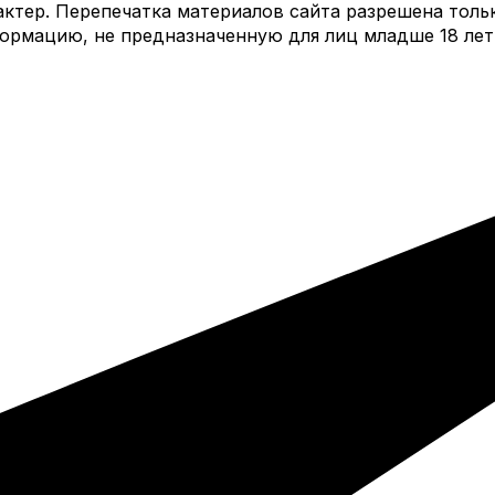
актер. Перепечатка материалов сайта разрешена толь
ормацию, не предназначенную для лиц младше 18 лет