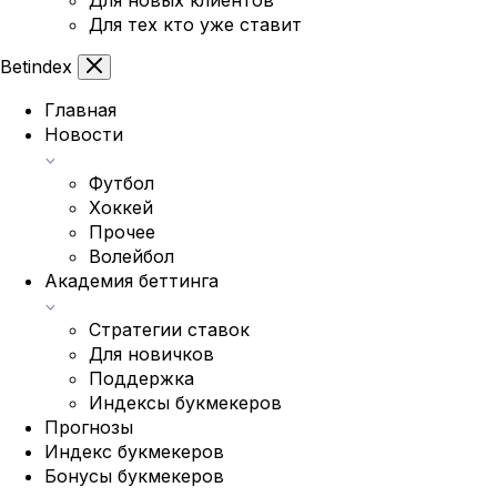
Для новых клиентов
Для тех кто уже ставит
Bet
index
Главная
Новости
Футбол
Хоккей
Прочее
Волейбол
Академия беттинга
Стратегии ставок
Для новичков
Поддержка
Индексы букмекеров
Прогнозы
Индекс букмекеров
Бонусы букмекеров