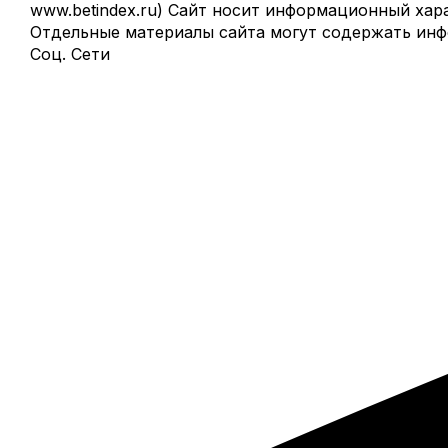
www.betindex.ru) Сайт носит информационный хар
Отдельные материалы сайта могут содержать инф
Соц. Сети