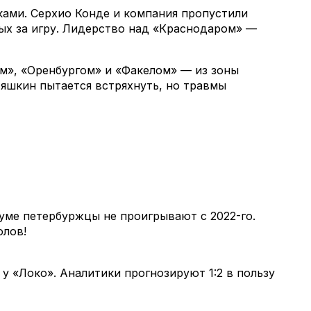
ками. Серхио Конде и компания пропустили
итых за игру. Лидерство над «Краснодаром» —
ом», «Оренбургом» и «Факелом» — из зоны
тяшкин пытается встряхнуть, но травмы
иуме петербуржцы не проигрывают с 2022-го.
олов!
 у «Локо». Аналитики прогнозируют 1:2 в пользу