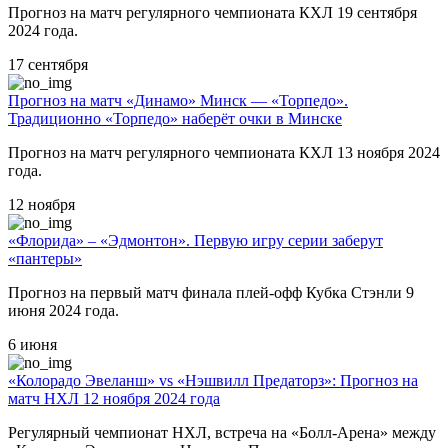
Прогноз на матч регулярного чемпионата КХЛ 19 сентября
2024 года.
17 сентября
Прогноз на матч «Динамо» Минск ― «Торпедо».
Традиционно «Торпедо» наберёт очки в Минске
Прогноз на матч регулярного чемпионата КХЛ 13 ноября 2024
года.
12 ноября
«Флорида» – «Эдмонтон». Первую игру серии заберут
«пантеры»
Прогноз на первый матч финала плей-офф Кубка Стэнли 9
июня 2024 года.
6 июня
«Колорадо Эвеланш» vs «Нэшвилл Предаторз»: Прогноз на
матч НХЛ 12 ноября 2024 года
Регулярный чемпионат НХЛ, встреча на «Болл-Арена» между