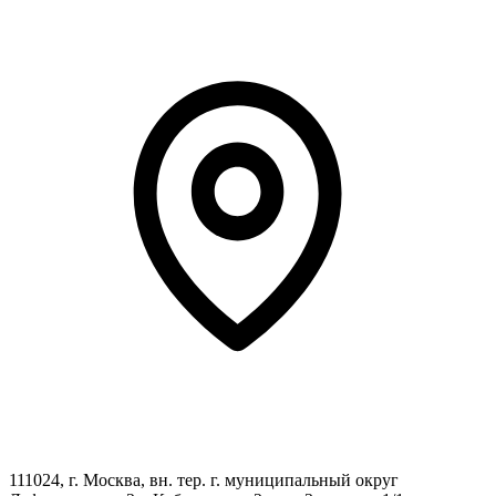
111024, г. Москва, вн. тер. г. муниципальный округ