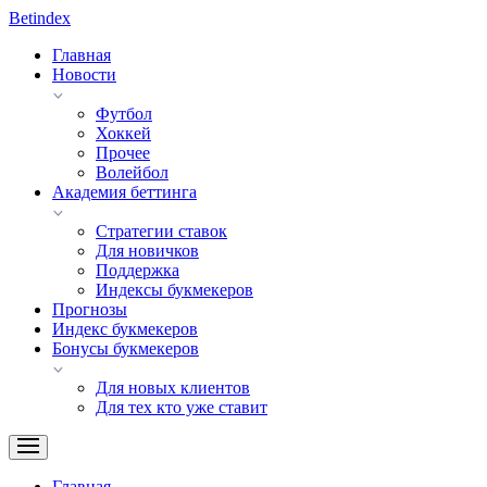
Bet
index
Главная
Новости
Футбол
Хоккей
Прочее
Волейбол
Академия беттинга
Стратегии ставок
Для новичков
Поддержка
Индексы букмекеров
Прогнозы
Индекс букмекеров
Бонусы букмекеров
Для новых клиентов
Для тех кто уже ставит
Главная