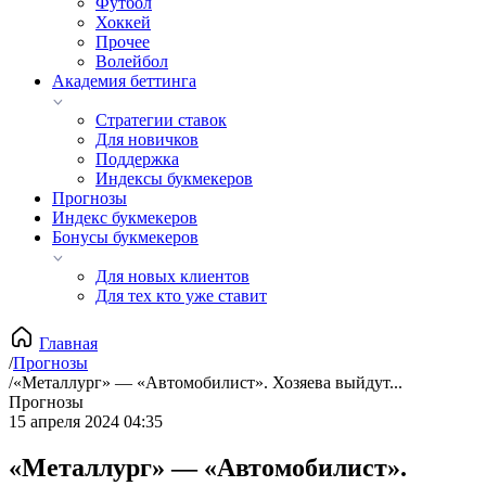
Футбол
Хоккей
Прочее
Волейбол
Академия беттинга
Стратегии ставок
Для новичков
Поддержка
Индексы букмекеров
Прогнозы
Индекс букмекеров
Бонусы букмекеров
Для новых клиентов
Для тех кто уже ставит
Главная
/
Прогнозы
/
«Металлург» — «Автомобилист». Хозяева выйдут...
Прогнозы
15 апреля 2024 04:35
«Металлург» — «Автомобилист».