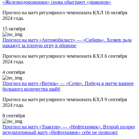
«Железнодорожники» снова обыграют «драконов»
Прогноз на матч регулярного чемпионата КХЛ 16 октября
2024 года.
15 октября
Прогноз на матч «Автомобилист» ― «Сибирь». Хозяев льда
накажут за плохую игру в обороне
Прогноз на матч регулярного чемпионата КХЛ 6 сентября
2024 года.
4 сентября
Прогноз на матч «Витязь» ― «Сочи». Победа в матче важнее
большого количества шайб
Прогноз на матч регулярного чемпионата КХЛ 9 сентября
2024 года.
8 сентября
Прогноз на матч «Трактор» ― «Нефтехимик». Второй подряд
результативный матч «Нефтехимик» себе не позволит