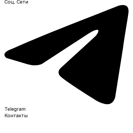
Соц. Сети
Telegram
Контакты