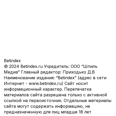
Bet
index
© 2024 Betindex.ru
Учредитель:
ООО “Шпиль
Медиа”
Главный редактор:
Приходько Д.В
Наименование издания:
“Betindex” (адрес в сети
Интернет - www.betindex.ru) Сайт носит
информационный характер. Перепечатка
материалов сайта разрешена только с активной
ссылкой на первоисточник. Отдельные материалы
сайта могут содержать информацию, не
предназначенную для лиц младше 18 лет