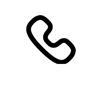
+7 936 609 39 00