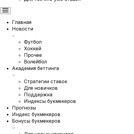
Главная
Новости
Футбол
Хоккей
Прочее
Волейбол
Академия беттинга
Стратегии ставок
Для новичков
Поддержка
Индексы букмекеров
Прогнозы
Индекс букмекеров
Бонусы букмекеров