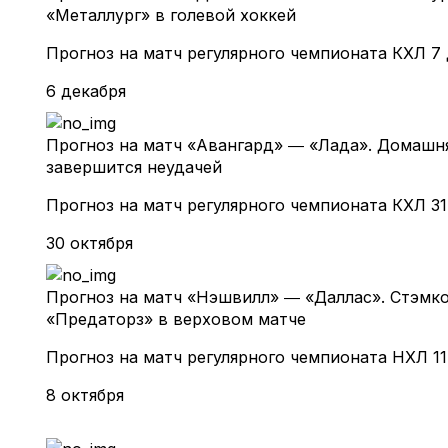
«Металлург» в голевой хоккей
Прогноз на матч регулярного чемпионата КХЛ 7 
6 декабря
Прогноз на матч «Авангард» ― «Лада». Домашн
завершится неудачей
Прогноз на матч регулярного чемпионата КХЛ 31 
30 октября
Прогноз на матч «Нэшвилл» ― «Даллас». Стэмко
«Предаторз» в верховом матче
Прогноз на матч регулярного чемпионата НХЛ 11 
8 октября