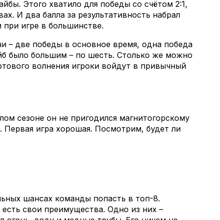
йбы. Этого хватило для победы со счётом 2:1,
ах. И два балла за результативность набрал
 при игре в большинстве.
и – две победы в основное время, одна победа
йб было большим – по шесть. Столько же можно
артового волнения игроки войдут в привычный
лом сезоне он не пригодился магнитогорскому
. Первая игра хорошая. Посмотрим, будет ли
льных шансах команды попасть в топ-8.
 есть свои преимущества. Одно из них –
 огонь, воду и медные трубы. Его ничем не