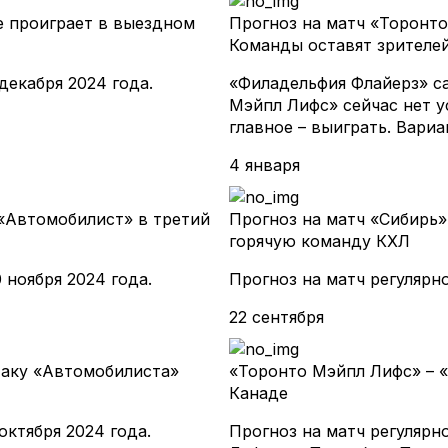
е проиграет в выездном
Прогноз на матч «Торонт
Команды оставят зрителей
декабря 2024 года.
«Филадельфия Флайерз» са
Мэйпл Лифс» сейчас нет у
главное – выиграть. Вари
4 января
«Автомобилист» в третий
Прогноз на матч «Сибирь»
горячую команду КХЛ
 ноября 2024 года.
Прогноз на матч регулярн
22 сентября
таку «Автомобилиста»
«Торонто Мэйпл Лифс» – 
Канаде
октября 2024 года.
Прогноз на матч регуляр