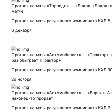
Прогноз на матч «Торпедо» ― «Лада». «Лада» н
матче
Прогноз на матч регулярного чемпионата КХЛ 8 
6 декабря
Прогноз на матч «Автомобилист» ― «Трактор». 
раз обыграет «Трактор»
Прогноз на матч регулярного чемпионата КХЛ 30
29 ноября
Прогноз на матч «Автомобилист» ― «Барыс». А
наконец-то прорвёт
Прогноз на матч регулярного чемпионата КХЛ 7 