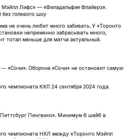
о Мэйпл Лифс» — «Филадельфия Флайерз».
 без голевого шоу
ма не очень любит много забивать. У «Торонто
становки непременно забрасывать много,
ант тотал меньше для матча актуальный.
 ― «Сочи». Оборона «Сочи» не остановит самую
ого чемпионата КХЛ 24 сентября 2024 года.
«Питтсбург Пингвинз». Минимум 6 шайб в
ного чемпионата НХЛ между «Торонто Мэйпл