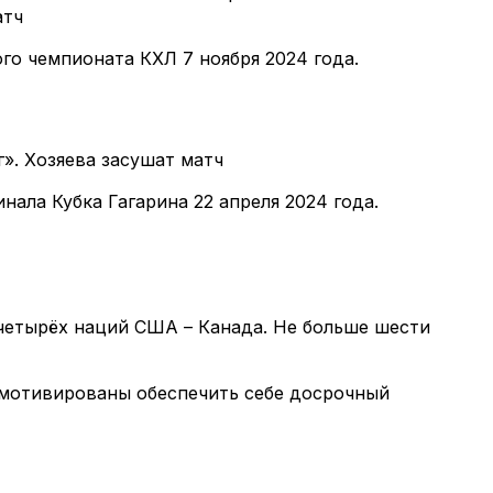
атч
ого чемпионата КХЛ 7 ноября 2024 года.
». Хозяева засушат матч
нала Кубка Гагарина 22 апреля 2024 года.
четырёх наций США – Канада. Не больше шести
 мотивированы обеспечить себе досрочный